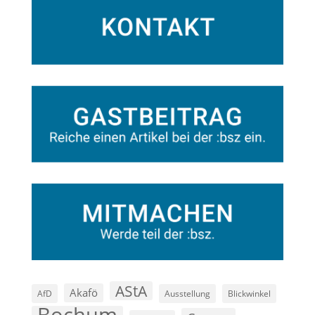
AStA
Akafö
AfD
Ausstellung
Blickwinkel