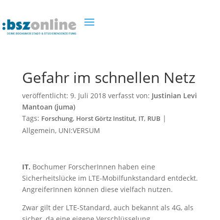
Gefahr im schnellen Netz
veröffentlicht:
9. Juli 2018
verfasst von:
Justinian Levi
Mantoan (juma)
Tags:
,
,
,
|
Forschung
Horst Görtz Institut
IT
RUB
Allgemein
,
UNI:VERSUM
IT.
Bochumer ForscherInnen haben eine
Sicherheitslücke im LTE-Mobilfunkstandard entdeckt.
AngreiferInnen können diese vielfach nutzen.
Zwar gilt der LTE-Standard, auch bekannt als 4G, als
sicher, da eine eigene Verschlüsselung