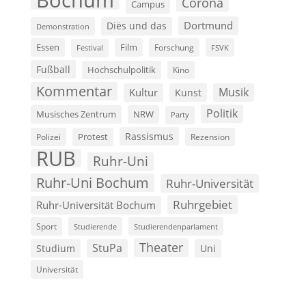
Bochum
Corona
Campus
Dortmund
Diës und das
Demonstration
Film
Essen
Forschung
FSVK
Festival
Fußball
Hochschulpolitik
Kino
Kommentar
Musik
Kultur
Kunst
Politik
Musisches Zentrum
NRW
Party
Rassismus
Polizei
Protest
Rezension
RUB
Ruhr-Uni
Ruhr-Uni Bochum
Ruhr-Universität
Ruhrgebiet
Ruhr-Universität Bochum
Sport
Studierende
Studierendenparlament
Theater
StuPa
Studium
Uni
Universität