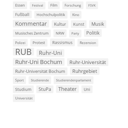
Film
Essen
Forschung
FSVK
Festival
Fußball
Hochschulpolitik
Kino
Kommentar
Musik
Kultur
Kunst
Politik
Musisches Zentrum
NRW
Party
Rassismus
Polizei
Protest
Rezension
RUB
Ruhr-Uni
Ruhr-Uni Bochum
Ruhr-Universität
Ruhrgebiet
Ruhr-Universität Bochum
Sport
Studierende
Studierendenparlament
Theater
StuPa
Studium
Uni
Universität