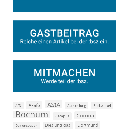
AStA
Akafö
AfD
Ausstellung
Blickwinkel
Bochum
Corona
Campus
Dortmund
Diës und das
Demonstration