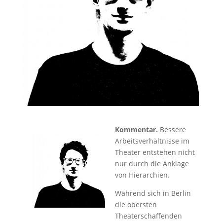
Kommentar.
Bessere
Arbeitsverhältnisse im
Theater entstehen nicht
nur durch die Anklage
von Hierarchien.
Während sich in Berlin
die obersten
Theaterschaf­fenden