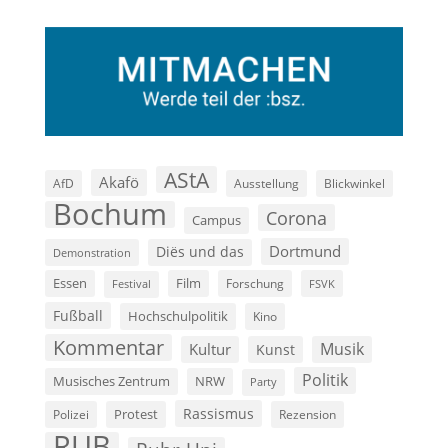
AStA
Akafö
AfD
Ausstellung
Blickwinkel
Bochum
Corona
Campus
Dortmund
Diës und das
Demonstration
Film
Essen
Forschung
FSVK
Festival
Fußball
Hochschulpolitik
Kino
Kommentar
Musik
Kultur
Kunst
Politik
Musisches Zentrum
NRW
Party
Rassismus
Polizei
Protest
Rezension
RUB