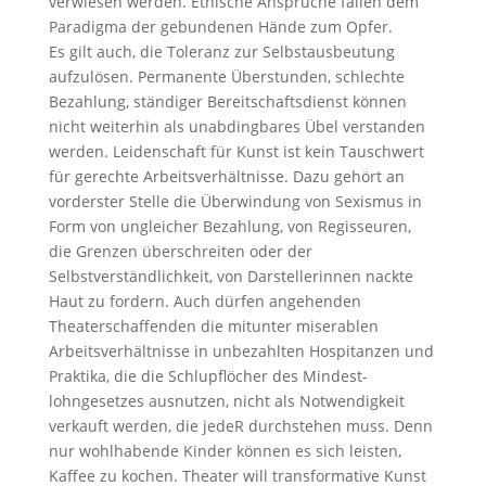
verwiesen wer­den. Ethische Ansprüche fallen dem
Para­digma der gebundenen Hände zum Opfer.
Es gilt auch, die Toleranz zur Selbstausbeu­tung
aufzulösen. Permanente Überstunden, schlechte
Bezahlung, ständiger Bereit­schaftsdienst können
nicht weiterhin als unabdingbares Übel verstanden
werden. Leidenschaft für Kunst ist kein Tauschwert
für gerechte Arbeitsverhältnisse. Dazu ge­hört an
vorderster Stelle die Überwindung von Sexismus in
Form von ungleicher Be­zahlung, von Regisseuren,
die Grenzen über­schreiten oder der
Selbstverständlichkeit, von Darstellerinnen nackte
Haut zu fordern. Auch dürfen angehenden
Theaterschaf­fenden die mitunter miserablen
Arbeitsver­hältnisse in unbezahlten Hospitanzen und
Praktika, die die Schlupflöcher des Mindest­
lohngesetzes ausnutzen, nicht als Notwen­digkeit
verkauft werden, die jedeR durchste­hen muss. Denn
nur wohlhabende Kinder können es sich leisten,
Kaffee zu kochen. Theater will transformative Kunst