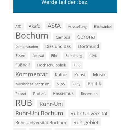
AStA
Akafö
AfD
Ausstellung
Blickwinkel
Bochum
Corona
Campus
Dortmund
Diës und das
Demonstration
Film
Essen
Forschung
FSVK
Festival
Fußball
Hochschulpolitik
Kino
Kommentar
Musik
Kultur
Kunst
Politik
Musisches Zentrum
NRW
Party
Rassismus
Polizei
Protest
Rezension
RUB
Ruhr-Uni
Ruhr-Uni Bochum
Ruhr-Universität
Ruhrgebiet
Ruhr-Universität Bochum