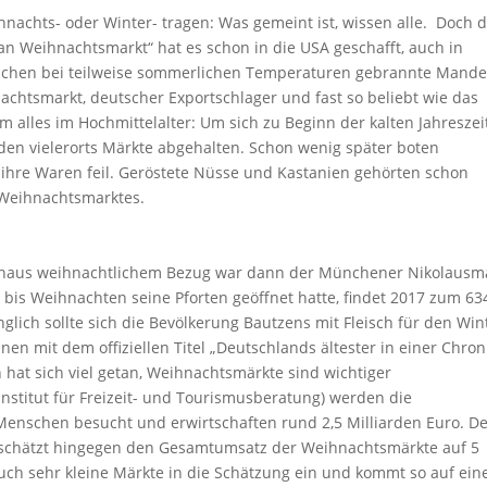
hnachts- oder Winter- tragen: Was gemeint ist, wissen alle. Doch d
an Weihnachtsmarkt“ hat es schon in die USA geschafft, auch in
chen bei teilweise sommerlichen Temperaturen gebrannte Mande
achtsmarkt, deutscher Exportschlager und fast so beliebt wie das
alles im Hochmittelalter: Um sich zu Beginn der kalten Jahreszei
en vielerorts Märkte abgehalten. Schon wenig später boten
hre Waren feil. Geröstete Nüsse und Kastanien gehörten schon
 Weihnachtsmarktes.
rchaus weihnachtlichem Bezug war dann der Münchener Nikolausm
r bis Weihnachten seine Pforten geöffnet hatte, findet 2017 zum 63
glich sollte sich die Bevölkerung Bautzens mit Fleisch für den Win
en mit dem offiziellen Titel „Deutschlands ältester in einer Chron
 hat sich viel getan, Weihnachtsmärkte sind wichtiger
(Institut für Freizeit- und Tourismusberatung) werden die
enschen besucht und erwirtschaften rund 2,5 Milliarden Euro. D
 schätzt hingegen den Gesamtumsatz der Weihnachtsmärkte auf 5
uch sehr kleine Märkte in die Schätzung ein und kommt so auf ein