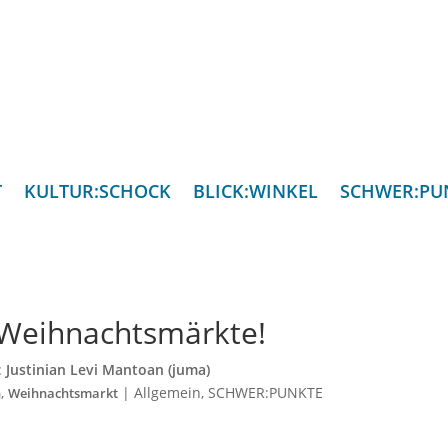
T
KULTUR:SCHOCK
BLICK:WINKEL
SCHWER:PU
Weihnachtsmärkte!
:
Justinian Levi Mantoan (juma)
,
|
Allgemein
,
SCHWER:PUNKTE
n
Weihnachtsmarkt