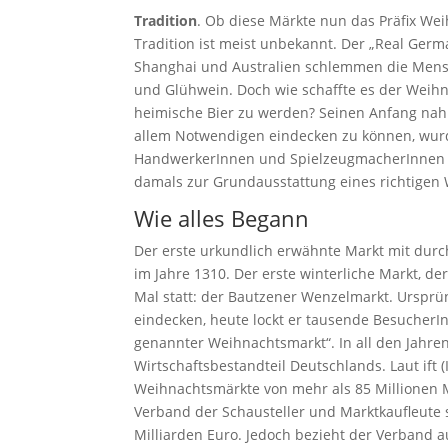
Tradition
. Ob diese Märkte nun das Präfix Wei
Tradition ist meist unbekannt. Der „Real Germ
Shanghai und Australien schlemmen die Mens
und Glühwein. Doch wie schaffte es der Weihn
heimische Bier zu werden? Seinen Anfang nahm 
allem Notwendigen eindecken zu können, wurd
HandwerkerInnen und SpielzeugmacherInnen i
damals zur Grundausstattung eines richtigen
Wie alles Begann
Der erste urkundlich erwähnte Markt mit du
im Jahre 1310. Der erste winterliche Markt, de
Mal statt: der Bautzener Wenzelmarkt. Ursprün
eindecken, heute lockt er tausende BesucherInn
genannter Weihnachtsmarkt“. In all den Jahren
Wirtschaftsbestandteil Deutschlands. Laut ift 
Weihnachtsmärkte von mehr als 85 Millionen M
Verband der Schausteller und Marktkaufleute
Milliarden Euro. Jedoch bezieht der Verband a