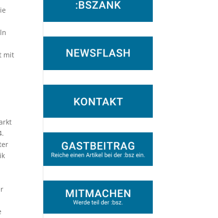
ie
ln
t mit
arkt
4.
ter
ik
er
e