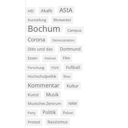
AStA
Akafö
AfD
d.
Ausstellung
Blickwinkel
Bochum
Campus
Corona
Demonstration
Dortmund
Diës und das
Film
Essen
Festival
Fußball
Forschung
FSVK
Hochschulpolitik
Kino
Kommentar
Kultur
Musik
Kunst
Musisches Zentrum
NRW
Politik
Polizei
Party
Rassismus
Protest