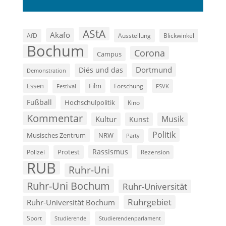
AStA
Akafö
AfD
Ausstellung
Blickwinkel
Bochum
Corona
Campus
Dortmund
Diës und das
Demonstration
Film
Essen
Forschung
FSVK
Festival
Fußball
Hochschulpolitik
Kino
Kommentar
Musik
Kultur
Kunst
Politik
Musisches Zentrum
NRW
Party
Rassismus
Polizei
Protest
Rezension
RUB
Ruhr-Uni
Ruhr-Uni Bochum
Ruhr-Universität
Ruhrgebiet
Ruhr-Universität Bochum
Sport
Studierende
Studierendenparlament