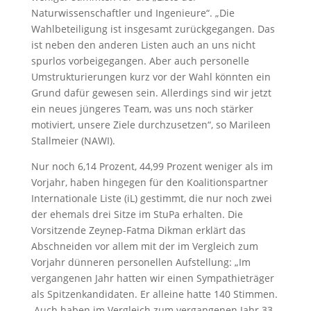
Naturwissenschaftler und Ingenieure“. „Die
Wahlbeteiligung ist insgesamt zurückgegangen. Das
ist neben den anderen Listen auch an uns nicht
spurlos vorbeigegangen. Aber auch personelle
Umstrukturierungen kurz vor der Wahl könnten ein
Grund dafür gewesen sein. Allerdings sind wir jetzt
ein neues jüngeres Team, was uns noch stärker
motiviert, unsere Ziele durchzusetzen“, so Marileen
Stallmeier (NAWI).
Nur noch 6,14 Prozent, 44,99 Prozent weniger als im
Vorjahr, haben hingegen für den Koalitionspartner
Internationale Liste (iL) gestimmt, die nur noch zwei
der ehemals drei Sitze im StuPa erhalten. Die
Vorsitzende Zeynep-Fatma Dikman erklärt das
Abschneiden vor allem mit der im Vergleich zum
Vorjahr dünneren personellen Aufstellung: „Im
vergangenen Jahr hatten wir einen Sympathieträger
als Spitzenkandidaten. Er alleine hatte 140 Stimmen.
Auch haben im Vergleich zum vergangenen Jahr 33