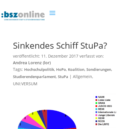
Sinkendes Schiff StuPa?
veröffentlicht:
11. Dezember 2017
verfasst von:
Andrea Lorenz (lor)
Tags:
,
,
,
,
Hochschulpolitik
HoPo
Koalition
Sondierungen
,
|
Allgemein
,
Studierendenparlament
StuPa
UNI:VERSUM