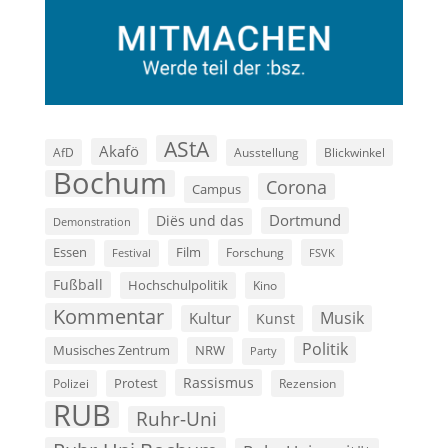
AStA
Akafö
AfD
Ausstellung
Blickwinkel
Bochum
Corona
Campus
Dortmund
Diës und das
Demonstration
Film
Essen
Forschung
FSVK
Festival
Fußball
Hochschulpolitik
Kino
Kommentar
Musik
Kultur
Kunst
Politik
Musisches Zentrum
NRW
Party
Rassismus
Polizei
Protest
Rezension
RUB
Ruhr-Uni