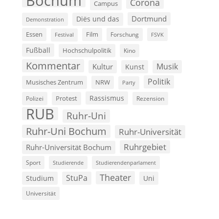
Bochum
Corona
Campus
Dortmund
Diës und das
Demonstration
Film
Essen
Forschung
FSVK
Festival
Fußball
Hochschulpolitik
Kino
Kommentar
Musik
Kultur
Kunst
Politik
Musisches Zentrum
NRW
Party
Rassismus
Polizei
Protest
Rezension
RUB
Ruhr-Uni
Ruhr-Uni Bochum
Ruhr-Universität
Ruhrgebiet
Ruhr-Universität Bochum
Sport
Studierende
Studierendenparlament
Theater
StuPa
Studium
Uni
Universität