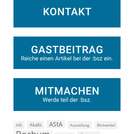
AStA
Akafö
AfD
Ausstellung
Blickwinkel