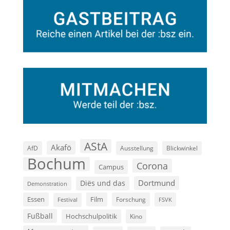
AStA
Akafö
AfD
Ausstellung
Blickwinkel
Bochum
Corona
Campus
Dortmund
Diës und das
Demonstration
Film
Essen
Forschung
FSVK
Festival
Fußball
Hochschulpolitik
Kino