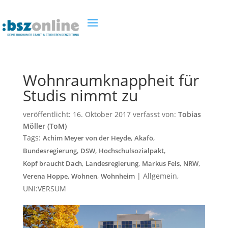
Wohnraumknappheit für
Studis nimmt zu
veröffentlicht:
16. Oktober 2017
verfasst von:
Tobias
Möller (ToM)
Tags:
,
,
Achim Meyer von der Heyde
Akafö
,
,
,
Bundesregierung
DSW
Hochschulsozialpakt
,
,
,
,
Kopf braucht Dach
Landesregierung
Markus Fels
NRW
,
,
|
Allgemein
,
Verena Hoppe
Wohnen
Wohnheim
UNI:VERSUM