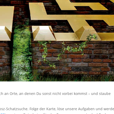
ch an Orte, an denen Du sonst nicht vorbei kommst – und staube
 :bsz-Schatzsuche. Folge der Karte, löse unsere Aufgaben und werd