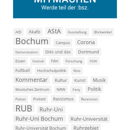
AStA
Akafö
AfD
Ausstellung
Blickwinkel
Bochum
Corona
Campus
Dortmund
Diës und das
Demonstration
Film
Essen
Forschung
FSVK
Festival
Fußball
Hochschulpolitik
Kino
Kommentar
Musik
Kultur
Kunst
Politik
Musisches Zentrum
NRW
Party
Rassismus
Polizei
Protest
Rezension
RUB
Ruhr-Uni
Ruhr-Uni Bochum
Ruhr-Universität
Ruhrgebiet
Ruhr-Universität Bochum