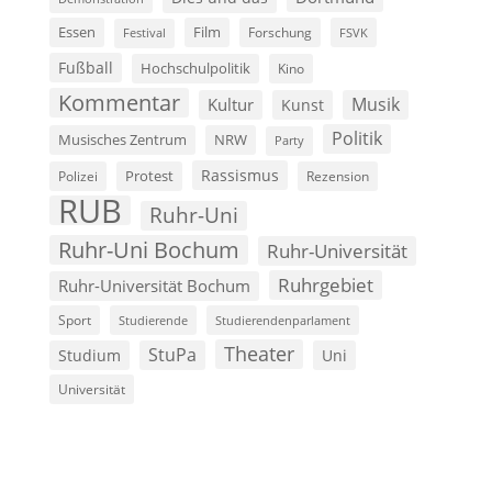
Film
Essen
Forschung
FSVK
Festival
Fußball
Hochschulpolitik
Kino
Kommentar
Musik
Kultur
Kunst
Politik
Musisches Zentrum
NRW
Party
Rassismus
Polizei
Protest
Rezension
RUB
Ruhr-Uni
Ruhr-Uni Bochum
Ruhr-Universität
Ruhrgebiet
Ruhr-Universität Bochum
Sport
Studierende
Studierendenparlament
Theater
StuPa
Studium
Uni
Universität