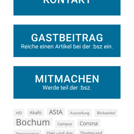
AStA
Akafö
AfD
Ausstellung
Blickwinkel
Bochum
Corona
Campus
Dortmund
Diës und das
Demonstration