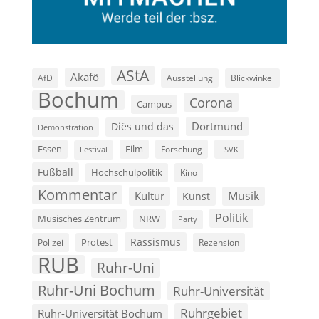
AStA
Akafö
AfD
Ausstellung
Blickwinkel
Bochum
Corona
Campus
Dortmund
Diës und das
Demonstration
Film
Essen
Forschung
FSVK
Festival
Fußball
Hochschulpolitik
Kino
Kommentar
Musik
Kultur
Kunst
Politik
Musisches Zentrum
NRW
Party
Rassismus
Polizei
Protest
Rezension
RUB
Ruhr-Uni
Ruhr-Uni Bochum
Ruhr-Universität
Ruhrgebiet
Ruhr-Universität Bochum