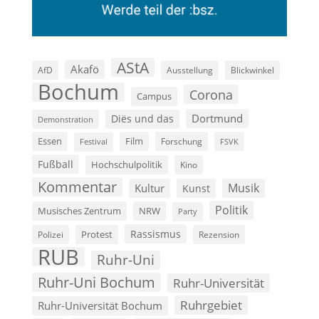
AStA
Akafö
AfD
Ausstellung
Blickwinkel
Bochum
Corona
Campus
Dortmund
Diës und das
Demonstration
Film
Essen
Forschung
FSVK
Festival
Fußball
Hochschulpolitik
Kino
Kommentar
Musik
Kultur
Kunst
Politik
Musisches Zentrum
NRW
Party
Rassismus
Polizei
Protest
Rezension
RUB
Ruhr-Uni
Ruhr-Uni Bochum
Ruhr-Universität
Ruhrgebiet
Ruhr-Universität Bochum