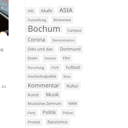
AStA
Akafö
AfD
Ausstellung
Blickwinkel
Bochum
Campus
Corona
Demonstration
Dortmund
ng
Diës und das
Film
Essen
Festival
Fußball
Forschung
FSVK
Hochschulpolitik
Kino
Kommentar
Kultur
 zu
Musik
Kunst
Musisches Zentrum
NRW
Politik
Polizei
Party
Rassismus
Protest