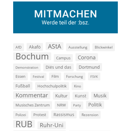
AStA
Akafö
AfD
Ausstellung
Blickwinkel
Bochum
Corona
Campus
Dortmund
Diës und das
Demonstration
Film
Essen
Forschung
FSVK
Festival
Fußball
Hochschulpolitik
Kino
Kommentar
Musik
Kultur
Kunst
Politik
Musisches Zentrum
NRW
Party
Rassismus
Polizei
Protest
Rezension
RUB
Ruhr-Uni