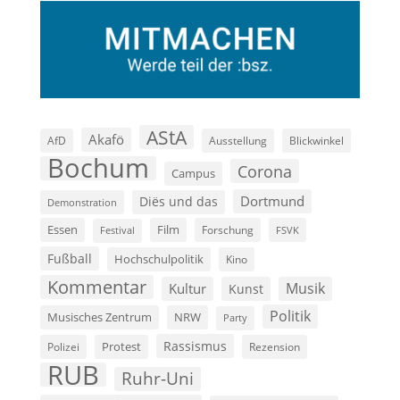
AStA
Akafö
AfD
Ausstellung
Blickwinkel
Bochum
Corona
Campus
Dortmund
Diës und das
Demonstration
Film
Essen
Forschung
FSVK
Festival
Fußball
Hochschulpolitik
Kino
Kommentar
Musik
Kultur
Kunst
Politik
Musisches Zentrum
NRW
Party
Rassismus
Polizei
Protest
Rezension
RUB
Ruhr-Uni