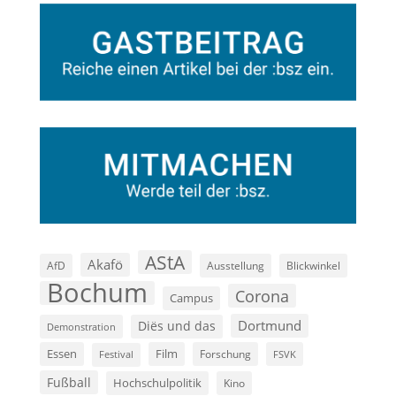
AStA
Akafö
AfD
Ausstellung
Blickwinkel
Bochum
Corona
Campus
Dortmund
Diës und das
Demonstration
Film
Essen
Forschung
FSVK
Festival
Fußball
Hochschulpolitik
Kino