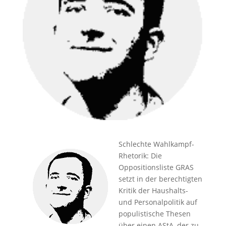
Schlechte Wahlkampf-
Rhetorik: Die
Oppositionsliste GRAS
setzt in der berechtigten
Kritik der Haushalts-
und Personalpolitik auf
populistische Thesen
über einen AStA, der zu