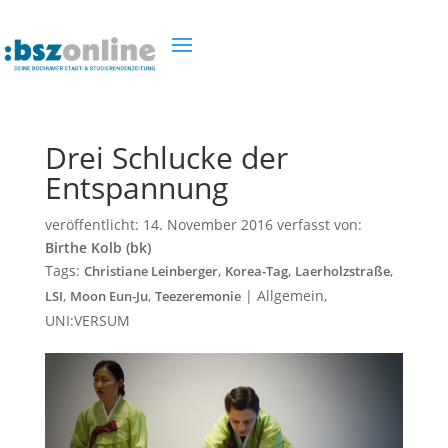
Drei Schlucke der
Entspannung
veröffentlicht:
14. November 2016
verfasst von:
Birthe Kolb (bk)
Tags:
,
,
,
Christiane Leinberger
Korea-Tag
Laerholzstraße
,
,
|
Allgemein
,
LSI
Moon Eun-Ju
Teezeremonie
UNI:VERSUM