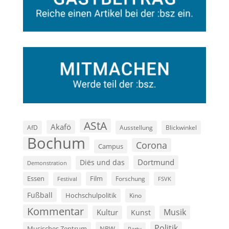
AStA
Akafö
AfD
Ausstellung
Blickwinkel
Bochum
Corona
Campus
Dortmund
Diës und das
Demonstration
Film
Essen
Forschung
FSVK
Festival
Fußball
Hochschulpolitik
Kino
Kommentar
Musik
Kultur
Kunst
Politik
Musisches Zentrum
NRW
Party