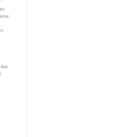
tes
resse
es-
 das
e