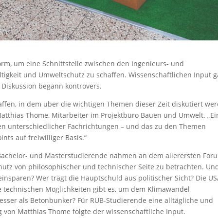
orm, um eine Schnittstelle zwischen den Ingenieurs- und
tigkeit und Umweltschutz zu schaffen. Wissenschaftlichen Input 
e Diskussion begann kontrovers.
ffen, in dem über die wichtigen Themen dieser Zeit diskutiert we
Matthias Thome, Mitarbeiter im Projektbüro Bauen und Umwelt. „Ei
en unterschiedlicher Fachrichtungen – und das zu den Themen
ts auf freiwilliger Basis.“
e Bachelor- und Masterstudierende nahmen an dem allerersten For
schutz von philosophischer und technischer Seite zu betrachten. Un
nsparen? Wer trägt die Hauptschuld aus politischer Sicht? Die US
che technischen Möglichkeiten gibt es, um dem Klimawandel
esser als Betonbunker? Für RUB-Studierende eine alltägliche und
g von Matthias Thome folgte der wissenschaftliche Input.