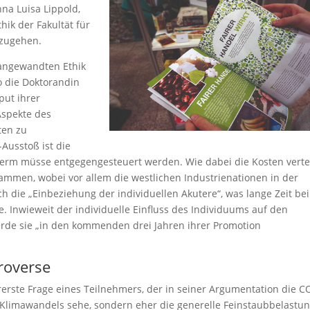
nna Luisa Lippold,
hik der Fakultät für
hzugehen.
 angewandten Ethik
o die Doktorandin
put ihrer
Aspekte des
ten zu
Ausstoß ist die
serm müsse entgegengesteuert werden. Wie dabei die Kosten vertei
mmen, wobei vor allem die westlichen Industrienationen in der
ch die „Einbeziehung der individuellen Akutere“, was lange Zeit be
 Inwieweit der individuelle Einfluss des Individuums auf den
 werde sie „in den kommenden drei Jahren ihrer Promotion
roverse
ererste Frage eines Teilnehmers, der in seiner Argumentation die C
Klimawandels sehe, sondern eher die generelle Feinstaubbelastu