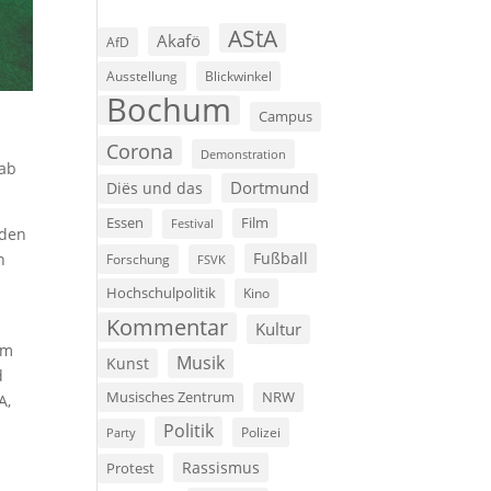
AStA
Akafö
AfD
Ausstellung
Blickwinkel
Bochum
Campus
Corona
Demonstration
gab
Dortmund
Diës und das
Film
Essen
Festival
rden
Fußball
n
Forschung
FSVK
Hochschulpolitik
Kino
Kommentar
Kultur
um
Musik
Kunst
d
Musisches Zentrum
NRW
A,
Politik
Polizei
Party
Rassismus
Protest