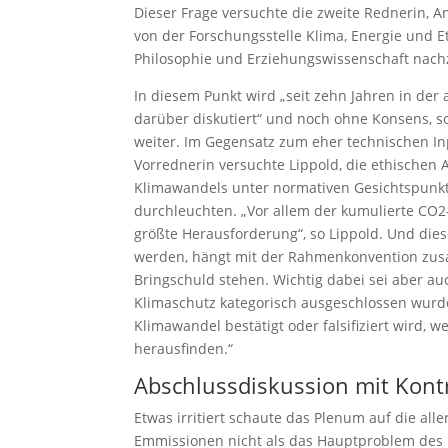
Dieser Frage versuchte die zweite Rednerin, A
von der Forschungsstelle Klima, Energie und Et
Philosophie und Erziehungswissenschaft nac
In diesem Punkt wird „seit zehn Jahren in der
darüber diskutiert“ und noch ohne Konsens, s
weiter. Im Gegensatz zum eher technischen In
Vorrednerin versuchte Lippold, die ethischen 
Klimawandels unter normativen Gesichtspunk
durchleuchten. „Vor allem der kumulierte CO2-
größte Herausforderung“, so Lippold. Und die
werden, hängt mit der Rahmenkonvention zusa
Bringschuld stehen. Wichtig dabei sei aber au
Klimaschutz kategorisch ausgeschlossen wurde.
Klimawandel bestätigt oder falsifiziert wird,
herausfinden.“
Abschlussdiskussion mit Kont
Etwas irritiert schaute das Plenum auf die all
Emmissionen nicht als das Hauptproblem des 