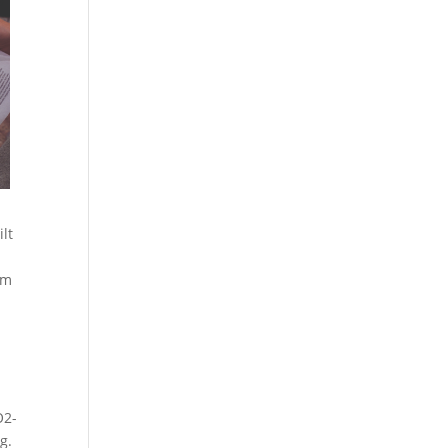
lt
im
O2-
ng.