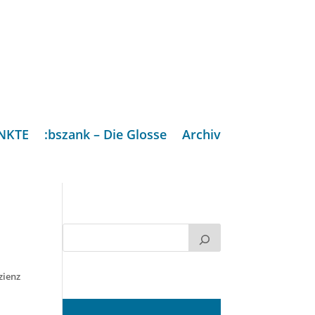
NKTE
:bszank – Die Glosse
Archiv
zienz