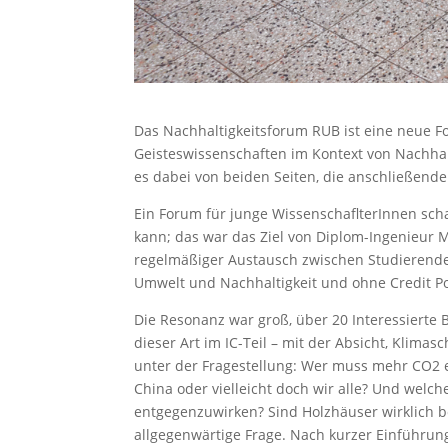
Das Nachhaltigkeitsforum RUB ist eine neue F
Geisteswissenschaften im Kontext von Nachhal
es dabei von beiden Seiten, die anschließend
Ein Forum für junge WissenschaflterInnen scha
kann; das war das Ziel von Diplom-Ingenieur 
regelmäßiger Austausch zwischen Studierend
Umwelt und Nachhaltigkeit und ohne Credit Poin
Die Resonanz war groß, über 20 Interessiert
dieser Art im IC-Teil – mit der Absicht, Klima
unter der Fragestellung: Wer muss mehr CO2 ei
China oder vielleicht doch wir alle? Und wel
entgegenzuwirken? Sind Holzhäuser wirklich b
allgegenwärtige Frage. Nach kurzer Einführun