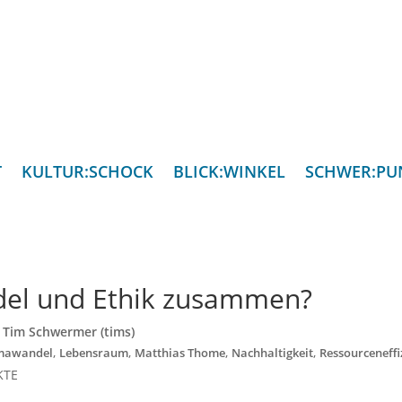
T
KULTUR:SCHOCK
BLICK:WINKEL
SCHWER:PU
del und Ethik zusammen?
:
Tim Schwermer (tims)
,
,
,
,
mawandel
Lebensraum
Matthias Thome
Nachhaltigkeit
Ressourceneffi
KTE