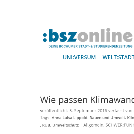
UNI:VERSUM
WELT:STAD
Wie passen Klimawan
veröffentlicht:
5. September 2016
verfasst von
Tags:
,
,
Anna Luisa Lippold
Bauen und Umwelt
Kli
,
,
|
Allgemein
,
SCHWER:PUN
RUB
Umweltschutz