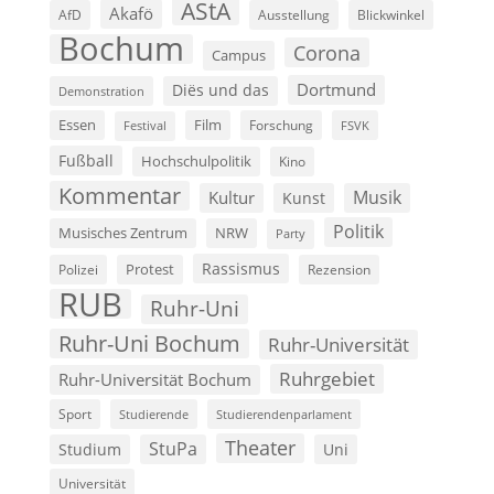
AStA
Akafö
AfD
Ausstellung
Blickwinkel
Bochum
Corona
Campus
Dortmund
Diës und das
Demonstration
Film
Essen
Forschung
FSVK
Festival
Fußball
Hochschulpolitik
Kino
Kommentar
Musik
Kultur
Kunst
Politik
Musisches Zentrum
NRW
Party
Rassismus
Polizei
Protest
Rezension
RUB
Ruhr-Uni
Ruhr-Uni Bochum
Ruhr-Universität
Ruhrgebiet
Ruhr-Universität Bochum
Sport
Studierende
Studierendenparlament
Theater
StuPa
Studium
Uni
Universität