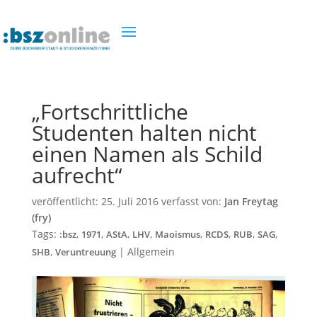
„Fortschrittliche
Studenten halten nicht
einen Namen als Schild
aufrecht“
veröffentlicht:
25. Juli 2016
verfasst von:
Jan Freytag
(fry)
Tags:
,
,
,
,
,
,
,
,
:bsz
1971
AStA
LHV
Maoismus
RCDS
RUB
SAG
,
|
Allgemein
SHB
Veruntreuung