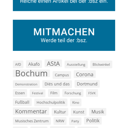
AStA
Akafö
AfD
Ausstellung
Blickwinkel
Bochum
Corona
Campus
Dortmund
Diës und das
Demonstration
Film
Essen
Forschung
FSVK
Festival
Fußball
Hochschulpolitik
Kino
Kommentar
Musik
Kultur
Kunst
Politik
Musisches Zentrum
NRW
Party