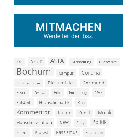
AStA
Akafö
AfD
Ausstellung
Blickwinkel
Bochum
Corona
Campus
Dortmund
Diës und das
Demonstration
Film
Essen
Forschung
FSVK
Festival
Fußball
Hochschulpolitik
Kino
Kommentar
Musik
Kultur
Kunst
Politik
Musisches Zentrum
NRW
Party
Rassismus
Polizei
Protest
Rezension