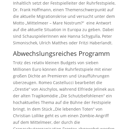
Inhaltlich setzt der Festspielleiter der Ruhrfestspiele,
Dr. Frank Hoffmann, einen Themenschwerpunkt auf
die aktuelle Migrationskrise und versucht unter dem
Motto „Mittelmeer – Mare Nostrum?“ eine Antwort
auf die aktuelle Situation in Europa zu geben. Dabei
sind SchauspielerInnen wie Hanna Schygulla, Peter
Simonischek, Ulrich Matthes oder Fritzi Haberlandt.
Abwechslungsreiches Programm
Trotz des relativ kleinen Budgets von sieben
Millionen Euro können die Ruhrfest­spiele mit einer
großen Dichte an Premieren und Uraufführungen
überzeugen. Romeo Castellucci bearbeitet die
„Orestie“ von Aischylos, während Elfriede Jelinek aus
der alten Tragikomödie „Die Schutzbefohlenen“ ein
hochaktuelles Thema auf die Bühne der Festspiele
bringt. In dem Stück „Die lebenden Toten“ von
Christian Lollike geht es um einen Zombie-Angriff
auf dem Mittelmeer, der durch die
Grenzschutzorganisation Frontex abgewehrt werden