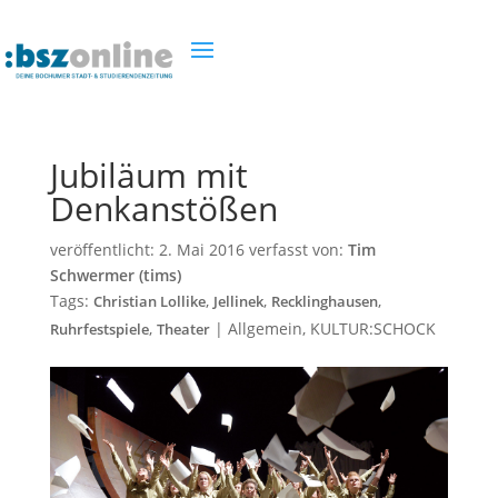
Jubiläum mit
Denkanstößen
veröffentlicht:
2. Mai 2016
verfasst von:
Tim
Schwermer (tims)
Tags:
,
,
,
Christian Lollike
Jellinek
Recklinghausen
,
|
Allgemein
,
KULTUR:SCHOCK
Ruhrfestspiele
Theater