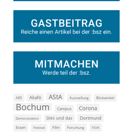
AStA
Akafö
AfD
Ausstellung
Blickwinkel
Bochum
Corona
Campus
Dortmund
Diës und das
Demonstration
Film
Essen
Forschung
FSVK
Festival