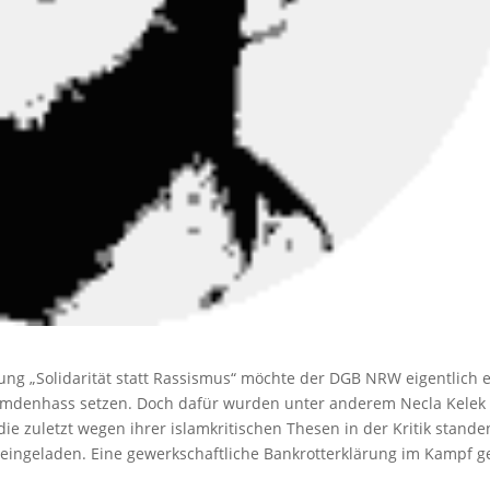
tung „Solidarität statt Rassismus“ möchte der DGB NRW eigentlich 
emdenhass setzen. Doch dafür wurden unter anderem Necla Kelek
die zuletzt wegen ihrer islamkritischen Thesen in der Kritik stande
 eingeladen. Eine gewerkschaftliche Bankrotterklärung im Kampf 