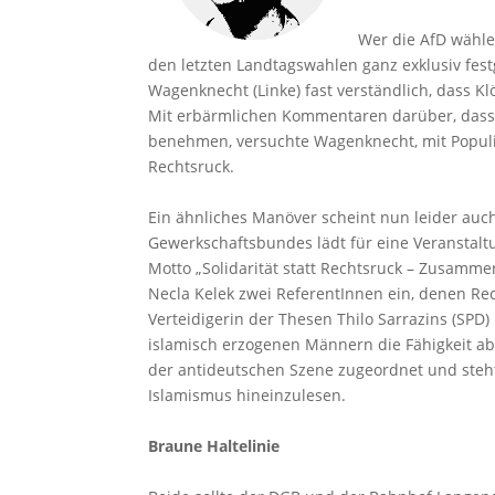
Wer die AfD wähle,
den letzten Landtagswahlen ganz exklusiv festg
Wagenknecht (Linke) fast verständlich, dass K
Mit erbärmlichen Kommentaren darüber, dass G
benehmen, versuchte Wagenknecht, mit Popul
Rechtsruck.
Ein ähnliches Manöver scheint nun leider au
Gewerkschaftsbundes lädt für eine Veranstal
Motto „Solidarität statt Rechtsruck – Zusam
Necla Kelek zwei ReferentInnen ein, denen Rec
Verteidigerin der Thesen Thilo Sarrazins (SPD
islamisch erzogenen Männern die Fähigkeit ab,
der antideutschen Szene zugeordnet und steht 
Islamismus hineinzulesen.
Braune Haltelinie