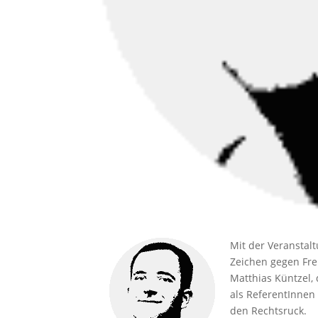
Mit der Veranstal
Zeichen gegen Fr
Matthias Küntzel, 
als ReferentInnen
den Rechtsruck.