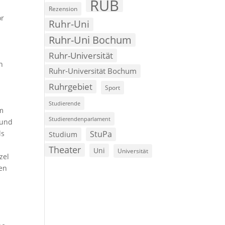
RUB
Rezension
or
Ruhr-Uni
Ruhr-Uni Bochum
Ruhr-Universität
n
Ruhr-Universität Bochum
Ruhrgebiet
Sport
Studierende
em
Studierendenparlament
 und
ls
StuPa
Studium
Theater
Uni
Universität
zel
den