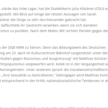
 stärke das linke Lager, hat die Dialektikerin Julia Klöckner (CDU) v
estellt. Mit Blick auf einige der letzten Aussagen von Sarah
löckner die Dinge so sehr durcheinander gebracht hat.
eflüchtete ihr Gastrecht verwirken, wenn sie sich daneben
ismus zu punkten. Nach dem Motto: Mit rechten Parolen gegen de
ch der DGB NRW zu fahren. Denn das Bildungswerk des Deutschen
tung am 23. April im Kulturzentrum Bahnhof Langendreer unter d
menhalten gegen Rassismus und Ausgrenzung“ mit Matthias Küntzel
htspopulismus vorgeworfen wird. Kelek ist in der Vergangenheit a
) hervorgetreten. Unter anderem sprach die Sozialwissenschaftlerin
 „ihre Sexualität zu kontrollieren.“ Dahingegen wird Matthias Künt
entsprechend in der Kritik, nationalsozialistische Tendenzen in 