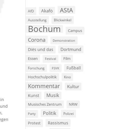
AStA
Akafö
AfD
Ausstellung
Blickwinkel
Bochum
Campus
Corona
Demonstration
Dortmund
Diës und das
Film
Essen
Festival
Fußball
Forschung
FSVK
Hochschulpolitik
Kino
Kommentar
Kultur
Musik
Kunst
ein
Musisches Zentrum
NRW
 und
n,
Politik
Polizei
Party
gegen
Rassismus
Protest