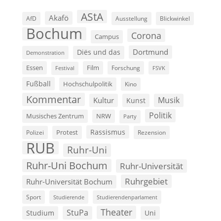
AStA
Akafö
AfD
Ausstellung
Blickwinkel
Bochum
Corona
Campus
Dortmund
Diës und das
Demonstration
Film
Essen
Forschung
FSVK
Festival
Fußball
Hochschulpolitik
Kino
Kommentar
Musik
Kultur
Kunst
Politik
Musisches Zentrum
NRW
Party
Rassismus
Polizei
Protest
Rezension
RUB
Ruhr-Uni
Ruhr-Uni Bochum
Ruhr-Universität
Ruhrgebiet
Ruhr-Universität Bochum
Sport
Studierende
Studierendenparlament
Theater
StuPa
Studium
Uni