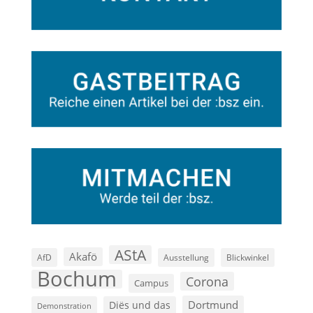
AStA
Akafö
AfD
Ausstellung
Blickwinkel
Bochum
Corona
Campus
Dortmund
Diës und das
Demonstration