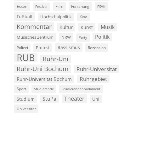
Film
Essen
Forschung
FSVK
Festival
Fußball
Hochschulpolitik
Kino
Kommentar
Musik
Kultur
Kunst
Politik
Musisches Zentrum
NRW
Party
Rassismus
Polizei
Protest
Rezension
RUB
Ruhr-Uni
Ruhr-Uni Bochum
Ruhr-Universität
Ruhrgebiet
Ruhr-Universität Bochum
Sport
Studierende
Studierendenparlament
Theater
StuPa
Studium
Uni
Universität