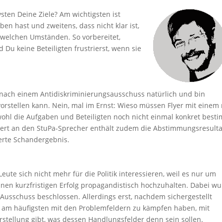
vsten Deine Ziele? Am wichtigsten ist
en hast und zweitens, dass nicht klar ist,
 welchen Umständen. So vorbereitet,
d Du keine Beteiligten frustrierst, wenn sie
 nach einem Antidiskriminierungsausschuss natürlich und bin
h vorstellen kann. Nein, mal im Ernst: Wieso müssen Flyer mit einem 
wohl die Aufgaben und Beteiligten noch nicht einmal konkret best
siert an den StuPa-Sprecher enthält zudem die Abstimmungsresult
erte Schandergebnis.
eute sich nicht mehr für die Politik interessieren, weil es nur um
en kurzfristigen Erfolg propagandistisch hochzuhalten. Dabei w
Ausschuss beschlossen. Allerdings erst, nachdem sichergestellt
l am häufigsten mit den Problemfeldern zu kämpfen haben, mit
rstellung gibt, was dessen Handlungsfelder denn sein sollen.