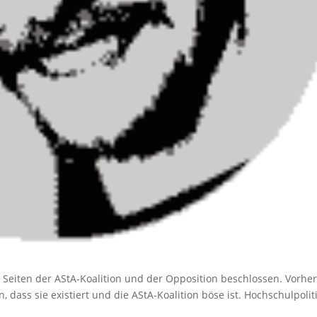
 Seiten der AStA-Koalition und der Opposition beschlossen. Vorhe
 dass sie existiert und die AStA-Koalition böse ist. Hochschulpolit