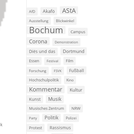
AStA
Akafö
AfD
Ausstellung
Blickwinkel
Bochum
Campus
Corona
Demonstration
Dortmund
Diës und das
Film
Essen
Festival
Fußball
Forschung
FSVK
Hochschulpolitik
Kino
Kommentar
Kultur
Musik
Kunst
Musisches Zentrum
NRW
Politik
r
Polizei
Party
ik
Rassismus
Protest