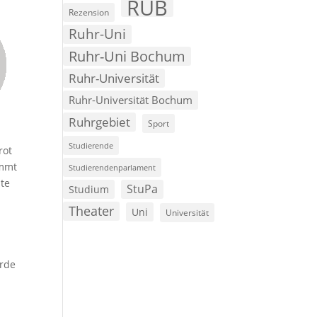
RUB
Rezension
Ruhr-Uni
Ruhr-Uni Bochum
Ruhr-Universität
Ruhr-Universität Bochum
Ruhrgebiet
Sport
Studierende
rot
immt
Studierendenparlament
ate
StuPa
Studium
Theater
Uni
Universität
urde