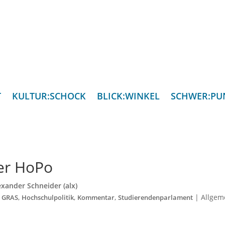
T
KULTUR:SCHOCK
BLICK:WINKEL
SCHWER:PU
er HoPo
exander Schneider (alx)
,
,
,
,
|
Allgem
GRAS
Hochschulpolitik
Kommentar
Studierendenparlament