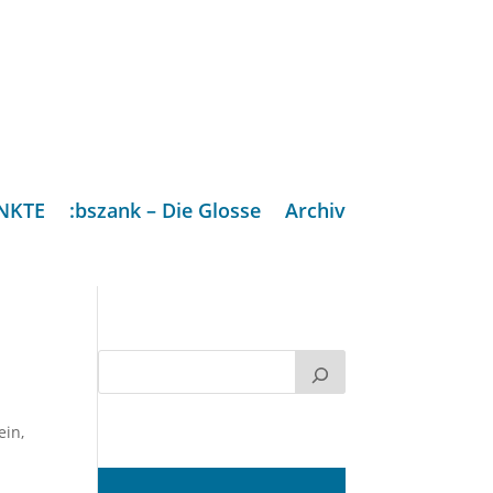
NKTE
:bszank – Die Glosse
Archiv
ein
,