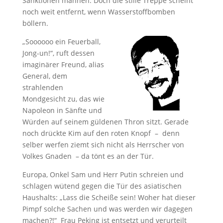
Sanktionen mahnen. Doch die stille Treppe scheint
noch weit entfernt, wenn Wasserstoffbomben
böllern. ­
„Soooooo ein Feuerball,
Jong-un!“, ruft dessen
imaginärer Freund, alias
General, dem
strahlenden
Mondgesicht zu, das wie
Napoleon in Sänfte und
Würden auf seinem güldenen Thron sitzt. Gerade
noch drückte Kim auf den roten Knopf – denn
selber werfen ziemt sich nicht als Herrscher von
Volkes Gnaden – da tönt es an der Tür.
Europa, Onkel Sam und Herr Putin schreien und
schlagen wütend gegen die Tür des asiatischen
Haushalts: „Lass die Scheiße sein! Woher hat dieser
Pimpf solche Sachen und was werden wir dagegen
machen?!“ Frau Peking ist entsetzt und verurteilt