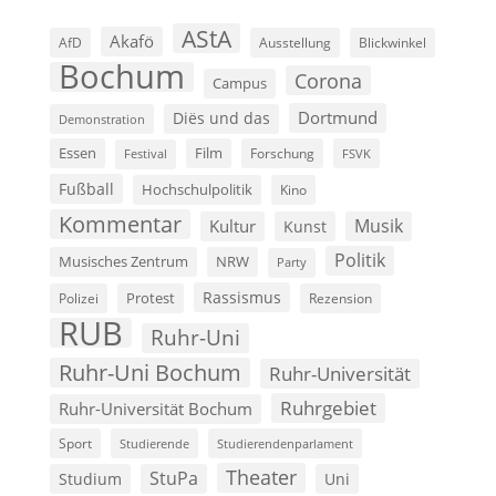
AStA
Akafö
AfD
Ausstellung
Blickwinkel
Bochum
Corona
Campus
Dortmund
Diës und das
Demonstration
Film
Essen
Forschung
FSVK
Festival
Fußball
Hochschulpolitik
Kino
Kommentar
Musik
Kultur
Kunst
Politik
Musisches Zentrum
NRW
Party
Rassismus
Polizei
Protest
Rezension
RUB
Ruhr-Uni
Ruhr-Uni Bochum
Ruhr-Universität
Ruhrgebiet
Ruhr-Universität Bochum
Sport
Studierende
Studierendenparlament
Theater
StuPa
Studium
Uni