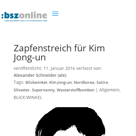
Zapfenstreich für Kim
Jong-un
veröffentlicht:
11. Januar 2016
verfasst von:
Alexander Schneider (alx)
Tags:
,
,
,
,
Blickwinkel
Kim Jong-un
Nordkorea
Satire
,
,
|
Allgemein
,
Silvester
Supernanny
Wasserstoffbomben
BLICK:WINKEL