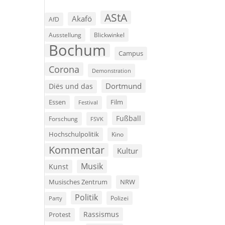
AStA
Akafö
AfD
Ausstellung
Blickwinkel
Bochum
Campus
Corona
Demonstration
Dortmund
Diës und das
Film
Essen
Festival
Fußball
Forschung
FSVK
Hochschulpolitik
Kino
Kommentar
Kultur
Musik
Kunst
Musisches Zentrum
NRW
Politik
Polizei
Party
Rassismus
Protest