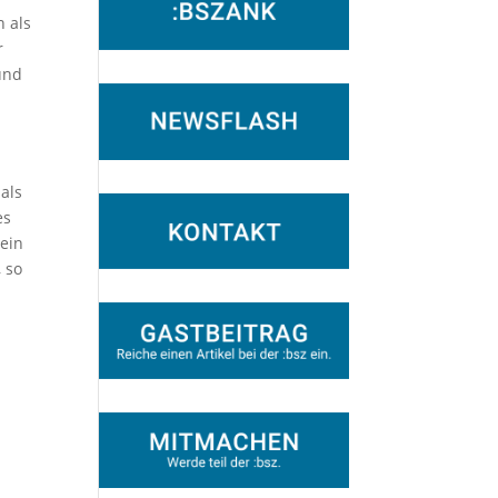
n als
r
und
als
es
 ein
 so