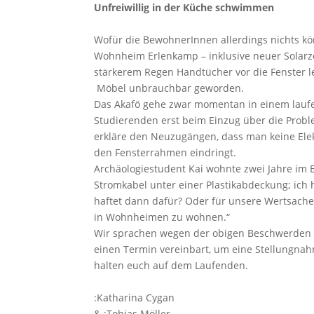
Unfreiwillig in der Küche schwimmen
Wofür die BewohnerInnen allerdings nichts kö
Wohnheim Erlenkamp – inklusive neuer Solarzel
stärkerem Regen Handtücher vor die Fenster 
Möbel unbrauchbar geworden.
Das Akafö gehe zwar momentan in einem laufe
Studierenden erst beim Einzug über die Proble
erkläre den Neuzugängen, dass man keine Elek
den Fensterrahmen eindringt.
Archäologiestudent Kai wohnte zwei Jahre im 
Stromkabel unter einer Plastikabdeckung; ich
haftet dann dafür? Oder für unsere Wertsachen,
in Wohnheimen zu wohnen.“
Wir sprachen wegen der obigen Beschwerden 
einen Termin vereinbart, um eine Stellungnah
halten euch auf dem Laufenden.
:Katharina Cygan
& :Tobias Möller