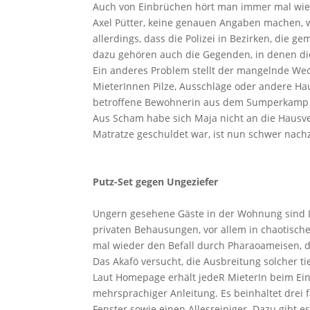
Auch von Einbrüchen hört man immer mal wied
Axel Pütter, keine genauen Angaben machen, 
allerdings, dass die Polizei in Bezirken, die g
dazu gehören auch die Gegenden, in denen d
Ein anderes Problem stellt der mangelnde Wec
MieterInnen Pilze, Ausschläge oder andere Ha
betroffene Bewohnerin aus dem Sumperkamp erz
Aus Scham habe sich Maja nicht an die Hausve
Matratze geschuldet war, ist nun schwer nach
Putz-Set gegen Ungeziefer
Ungern gesehene Gäste in der Wohnung sind L
privaten Behausungen, vor allem in chaotis
mal wieder den Befall durch Pharaoameisen, d
Das Akafö versucht, die Ausbreitung solcher t
Laut Homepage erhält jedeR MieterIn beim Ei
mehrsprachiger Anleitung. Es beinhaltet drei 
Fenster sowie einen Allesreiniger. Dazu gibt 