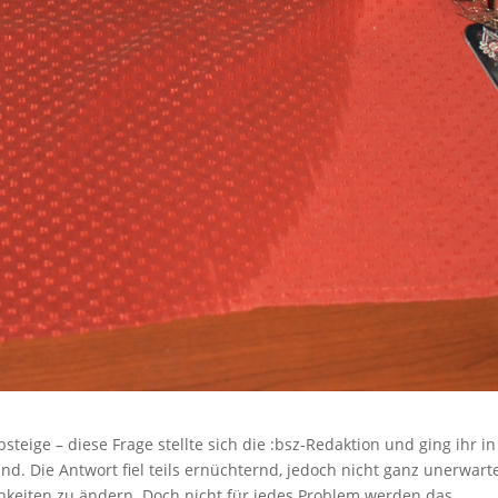
eige – diese Frage stellte sich die :bsz-Redaktion und ging ihr in
 Die Antwort fiel teils ernüchternd, jedoch nicht ganz unerwart
ichkeiten zu ändern. Doch nicht für jedes Problem werden das