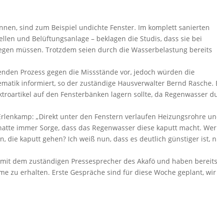
nnen, sind zum Beispiel undichte Fenster. Im komplett sanierten
len und Belüftungsanlage – beklagen die Studis, dass sie bei
legen müssen. Trotzdem seien durch die Wasserbelastung bereits
nden Prozess gegen die Missstände vor, jedoch würden die
matik informiert, so der zuständige Hausverwalter Bernd Rasche. 
troartikel auf den Fensterbänken lagern sollte, da Regenwasser d
Erlenkamp: „Direkt unter den Fenstern verlaufen Heizungsrohre u
 hatte immer Sorge, dass das Regenwasser diese kaputt macht. Wer
 die kaputt gehen? Ich weiß nun, dass es deutlich günstiger ist, n
mit dem zuständigen Pressesprecher des Akafö und haben bereit
me zu erhalten. Erste Gespräche sind für diese Woche geplant, wir