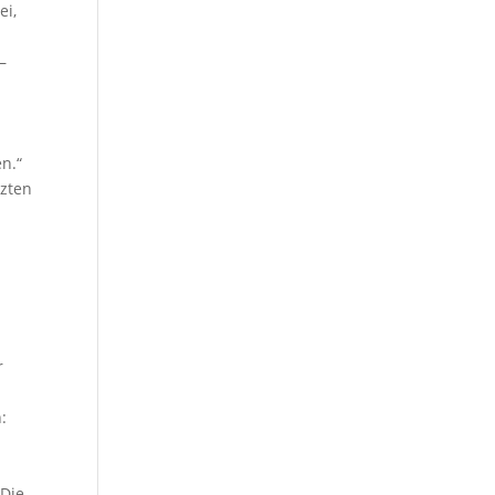
ei,
–
n.“
tzten
r
:
 Die