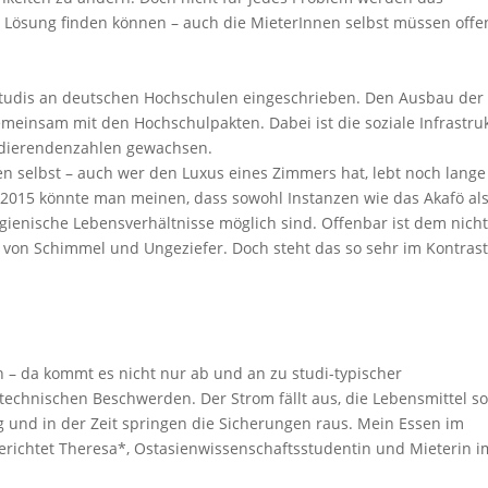
 Lösung finden können – auch die MieterInnen selbst müssen offe
 Studis an deutschen Hochschulen eingeschrieben. Den Ausbau der
meinsam mit den Hochschulpakten. Dabei ist die soziale Infrastru
tudierendenzahlen gewachsen.
 selbst – auch wer den Luxus eines Zimmers hat, lebt noch lange
r 2015 könnte man meinen, dass sowohl Instanzen wie das Akafö al
ienische Lebensverhältnisse möglich sind. Offenbar ist dem nicht
on Schimmel und Ungeziefer. Doch steht das so sehr im Kontrast
– da kommt es nicht nur ab und an zu studi-typischer
technischen Beschwerden. Der Strom fällt aus, die Lebensmittel s
eg und in der Zeit springen die Sicherungen raus. Mein Essen im
erichtet Theresa*, Ostasienwissenschaftsstudentin und Mieterin i