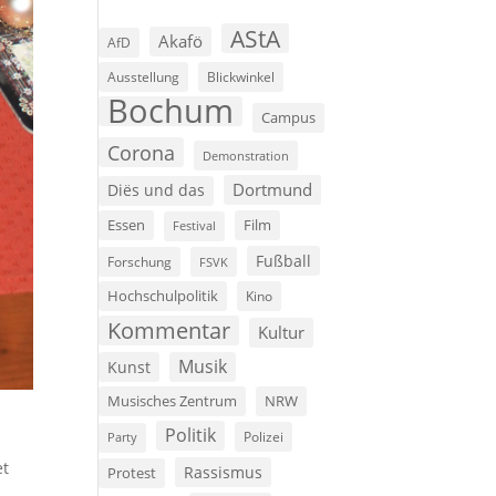
AStA
Akafö
AfD
Ausstellung
Blickwinkel
Bochum
Campus
Corona
Demonstration
Dortmund
Diës und das
Film
Essen
Festival
Fußball
Forschung
FSVK
Hochschulpolitik
Kino
Kommentar
Kultur
Musik
Kunst
Musisches Zentrum
NRW
Politik
Polizei
Party
et
Rassismus
Protest