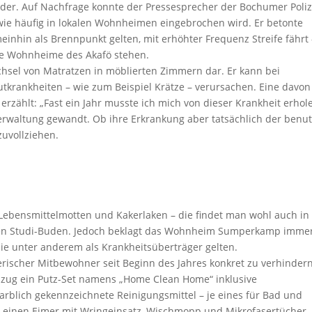
er. Auf Nachfrage konnte der Pressesprecher der Bochumer Poliz
wie häufig in lokalen Wohnheimen eingebrochen wird. Er betonte
emeinhin als Brennpunkt gelten, mit erhöhter Frequenz Streife fährt 
ie Wohnheime des Akafö stehen.
hsel von Matratzen in möblierten Zimmern dar. Er kann bei
utkrankheiten – wie zum Beispiel Krätze – verursachen. Eine davon
ählt: „Fast ein Jahr musste ich mich von dieser Krankheit erhole
rwaltung gewandt. Ob ihre Erkrankung aber tatsächlich der benu
zuvollziehen.
ebensmittelmotten und Kakerlaken – die findet man wohl auch in
chen Studi-Buden. Jedoch beklagt das Wohnheim Sumperkamp imme
ie unter anderem als Krankheitsüberträger gelten.
ierischer Mitbewohner seit Beginn des Jahres konkret zu verhindern
nzug ein Putz-Set namens „Home Clean Home“ inklusive
farblich gekennzeichnete Reinigungsmittel – je eines für Bad und
es einen Eimer mit Wringeinsatz, Wischmopp und Mikrofasertücher.