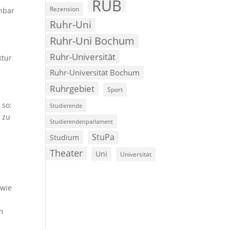
RUB
Rezension
nbar
Ruhr-Uni
Ruhr-Uni Bochum
Ruhr-Universität
ktur
Ruhr-Universität Bochum
Ruhrgebiet
Sport
s
 so:
Studierende
 zu
Studierendenparlament
StuPa
Studium
Theater
Uni
Universität
owie
m