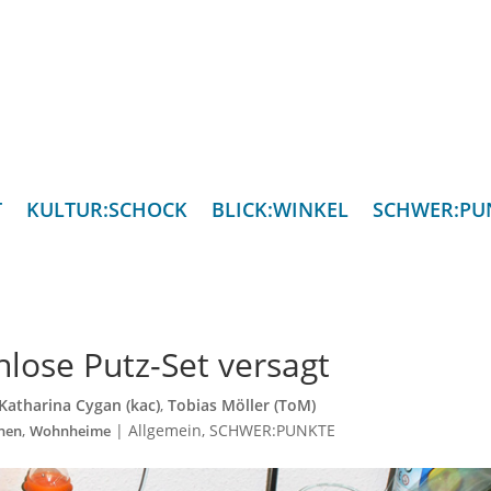
T
KULTUR:SCHOCK
BLICK:WINKEL
SCHWER:PU
lose Putz-Set versagt
Katharina Cygan (kac)
,
Tobias Möller (ToM)
,
|
Allgemein
,
SCHWER:PUNKTE
nen
Wohnheime