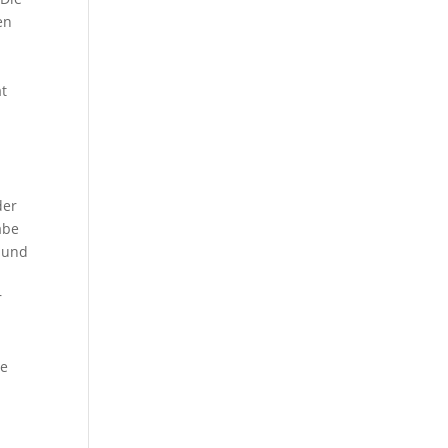
en
at
der
abe
n und
r
se