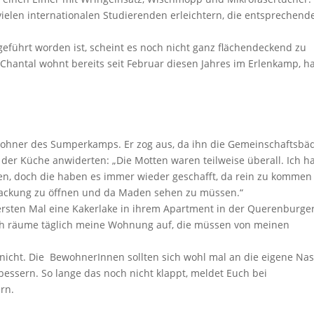
vielen internationalen Studierenden erleichtern, die entsprechend
ührt worden ist, scheint es noch nicht ganz flächendeckend zu
Chantal wohnt bereits seit Februar diesen Jahres im Erlenkamp, h
wohner des Sumperkamps. Er zog aus, da ihn die Gemeinschaftsbä
er Küche anwiderten: „Die Motten waren teilweise überall. Ich h
lten, doch die haben es immer wieder geschafft, da rein zu komme
isepackung zu öffnen und da Maden sehen zu müssen.“
 ersten Mal eine Kakerlake in ihrem Apartment in der Querenburge
. Ich räume täglich meine Wohnung auf, die müssen von meinen
 nicht. Die BewohnerInnen sollten sich wohl mal an die eigene Na
bessern. So lange das noch nicht klappt, meldet Euch bei
rn.