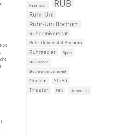
RUB
ler
Rezension
Ruhr-Uni
Ruhr-Uni Bochum
Ruhr-Universität
Ruhr-Universität Bochum
„RUB
Ruhrgebiet
s
Sport
cht,
Studierende
i
Studierendenparlament
.
StuPa
Studium
Theater
Uni
Universität
nd