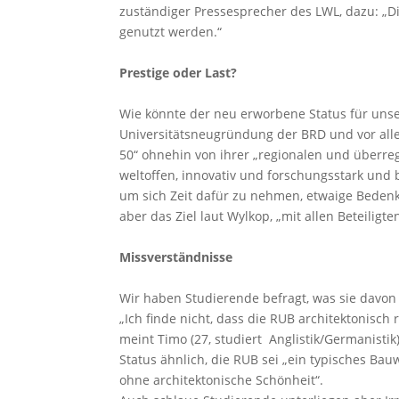
zuständiger Pressesprecher des LWL, dazu: „D
genutzt werden.“
Prestige oder Last?
Wie könnte der neu erworbene Status für unsere
Universitätsneugründung der BRD und vor al
50“ ohnehin von ihrer „regionalen und überregi
weltoffen, innovativ und forschungsstark und 
um sich Zeit dafür zu nehmen, etwaige Bedenke
aber das Ziel laut Wylkop, „mit allen Beteili
Missverständnisse
Wir haben Studierende befragt, was sie davon 
„Ich finde nicht, dass die RUB architektonisch
meint Timo (27, studiert Anglistik/Germanistik
Status ähnlich, die RUB sei „ein typisches Ba
ohne architektonische Schönheit“.