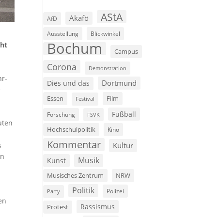
AStA
Akafö
AfD
Ausstellung
Blickwinkel
Bochum
cht
Campus
Corona
Demonstration
hr-
Dortmund
Diës und das
e
Film
Essen
Festival
Fußball
Forschung
FSVK
uten
Hochschulpolitik
Kino
Kommentar
s
Kultur
in
Musik
Kunst
Musisches Zentrum
NRW
Politik
Polizei
Party
en
Rassismus
Protest