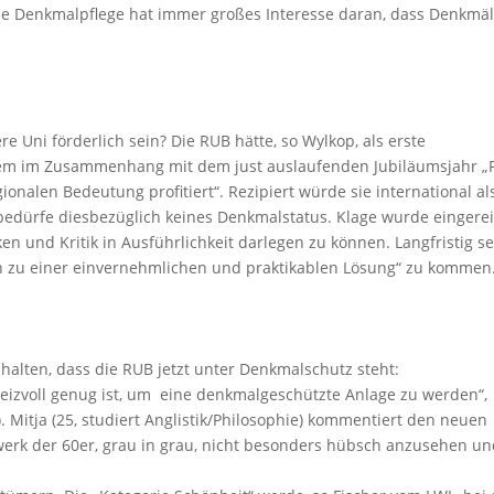
ie Denkmalpflege hat immer großes Interesse daran, dass Denkmä
 Uni förderlich sein? Die RUB hätte, so Wylkop, als erste
lem im Zusammenhang mit dem just auslaufenden Jubiläumsjahr 
onalen Bedeutung profitiert“. Rezipiert würde sie international al
bedürfe diesbezüglich keines Denkmalstatus. Klage wurde eingerei
n und Kritik in Ausführlichkeit darlegen zu können. Langfristig se
gten zu einer einvernehmlichen und praktikablen Lösung“ zu kommen
halten, dass die RUB jetzt unter Denkmalschutz steht:
 reizvoll genug ist, um eine denkmalgeschützte Anlage zu werden“,
). Mitja (25, studiert Anglistik/Philosophie) kommentiert den neuen
uwerk der 60er, grau in grau, nicht besonders hübsch anzusehen u