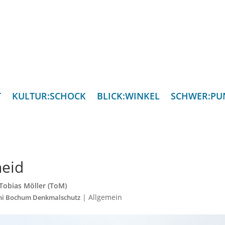
T
KULTUR:SCHOCK
BLICK:WINKEL
SCHWER:PU
heid
Tobias Möller (ToM)
|
Allgemein
ni Bochum Denkmalschutz