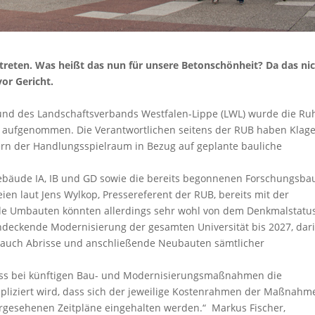
etreten. Was heißt das nun für unsere Betonschönheit? Da das ni
vor Gericht.
 und des Landschaftsverbands Westfalen-Lippe (LWL) wurde die Ru
er aufgenommen. Die Verantwortlichen seitens der RUB haben Klag
fern der Handlungsspielraum in Bezug auf geplante bauliche
ebäude IA, IB und GD sowie die bereits begonnenen Forschungsba
ien laut Jens Wylkop, Pressereferent der RUB, bereits mit der
 Umbauten könnten allerdings sehr wohl von dem Denkmalstatu
endeckende Modernisierung der gesamten Universität bis 2027, dar
s auch Abrisse und anschließende Neubauten sämtlicher
dass bei künftigen Bau- und Modernisierungsmaßnahmen die
mpliziert wird, dass sich der jeweilige Kostenrahmen der Maßnahm
vorgesehenen Zeitpläne eingehalten werden.“ Markus Fischer,