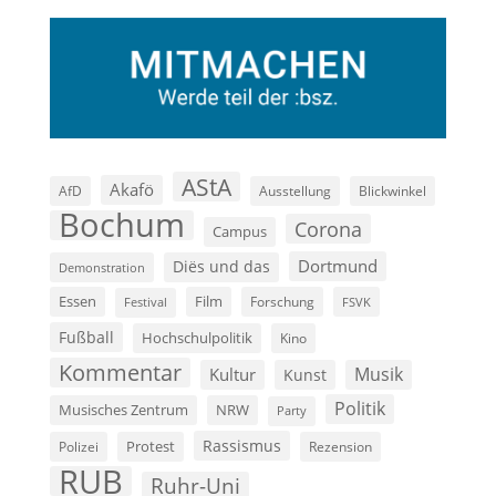
AStA
Akafö
AfD
Ausstellung
Blickwinkel
Bochum
Corona
Campus
Dortmund
Diës und das
Demonstration
Film
Essen
Forschung
FSVK
Festival
Fußball
Hochschulpolitik
Kino
Kommentar
Musik
Kultur
Kunst
Politik
Musisches Zentrum
NRW
Party
Rassismus
Polizei
Protest
Rezension
RUB
Ruhr-Uni