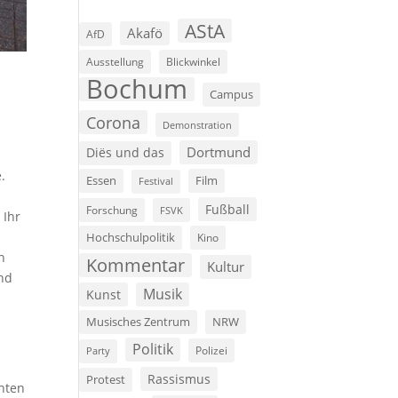
AStA
Akafö
AfD
Ausstellung
Blickwinkel
Bochum
Campus
Corona
Demonstration
Dortmund
Diës und das
.
Film
Essen
Festival
-
Fußball
Forschung
FSVK
 Ihr
Hochschulpolitik
Kino
n
Kommentar
Kultur
und
Musik
Kunst
Musisches Zentrum
NRW
Politik
Polizei
Party
Rassismus
Protest
nnten