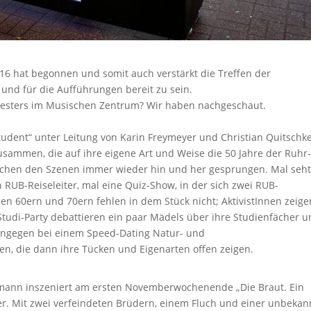
16 hat begonnen und somit auch verstärkt die Treffen der
nd für die Aufführungen bereit zu sein.
emesters im Musischen Zentrum? Wir haben nachgeschaut.
dent“ unter Leitung von Karin Freymeyer und Christian Quitschke
zusammen, die auf ihre eigene Art und Weise die 50 Jahre der Ruhr
ischen den Szenen immer wieder hin und her gesprungen. Mal seht
 RUB-Reiseleiter, mal eine Quiz-Show, in der sich zwei RUB-
en 60ern und 70ern fehlen in dem Stück nicht; AktivistInnen zeige
 Studi-Party debattieren ein paar Mädels über ihre Studienfächer 
ingegen bei einem Speed-Dating Natur- und
fen, die dann ihre Tücken und Eigenarten offen zeigen.
mann inszeniert am ersten Novemberwochenende „Die Braut. Ein
ler. Mit zwei verfeindeten Brüdern, einem Fluch und einer unbeka