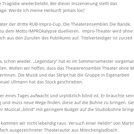
e Tragödie wiederbelebt. Bei dieser Inszenierung stellt das
ge: Werde ich meine Herkunft jemals los?
ter der dritte RUB-Impro-Cup. Die Theaterensembles Die Bande,
eu dem Motto IMPROkalypse duellieren. Impro-Theater wird ohne
ich aus den Zurufen des Publikums auf. Titelverteidiger ist zurzeit
Ja, schon wieder. „Legendary“ hat es im Sommersemester vorgema
llen. Wollen wir hoffen, dass das Theaterensemble Theater ohne Mi
terInnen. Die Musik und das Skript hat die Gruppe in Eigenarbeit
anael Ullmann hat das Stück geschrieben.
er eines Tages aufwacht und urplötzlich blind ist. Er bräuchte sei
g und muss neue Wege finden, diese auf die Bühne zu bringen. Ge
Musical „blind“ mit geringem Budget auf die Studiobühne bring
 kommen wir nicht lebendig raus. Versuch einer Heldin“ von Marti
fach ausgezeichneter Theaterautor aus Mönchengladbach.