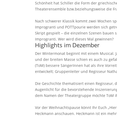
Schönheit hat Schiller die Form der griechisch
Theaterensemble bzw.beziehungsweise die Fra
Nach schwerer Klassik kommt zwei Wochen spä
Improgranti und POTTpourie werden sich getr
Skript gespielt – die einzelnen Szenen bauen s
Improgranti. Wer wird dieses Mal gewinnen?
Highlights im Dezember
Der Wintermonat beginnt mit einem Musical. 
und der breiten Masse schien es auch zu gefa
(ToM) bessere SängerInnen hat als ihre Vorrei
entwickelt; Gruppenleiter und Regisseur Nath
Die Geschichte thematisiert einen Regisseur, d
Augenlicht für die bevorstehende Inszenierun
dem Namen der Theatergruppe möchte ToM ihr 
Vor der Weihnachtspause könnt Ihr Euch „Hier
Heckmann anschauen. Heckmann ist ein mehr