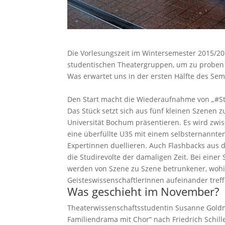
Die Vorlesungszeit im Wintersemester 2015/20
studentischen Theatergruppen, um zu proben u
Was erwartet uns in der ersten Hälfte des S
Den Start macht die Wiederaufnahme von „#Stu
Das Stück setzt sich aus fünf kleinen Szenen 
Universität Bochum präsentieren. Es wird zw
eine überfüllte U35 mit einem selbsternannten
Expertinnen duellieren. Auch Flashbacks aus d
die Studirevolte der damaligen Zeit. Bei einer
werden von Szene zu Szene betrunkener, woh
GeisteswissenschaftlerInnen aufeinander tref
Was geschieht im November?
Theaterwissenschaftsstudentin Susanne Gold
Familiendrama mit Chor“ nach Friedrich Schil