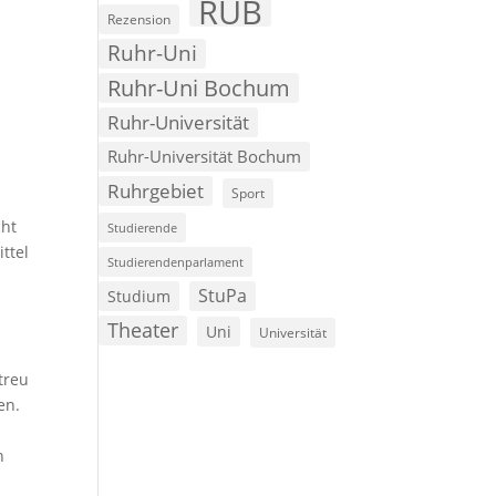
RUB
Rezension
Ruhr-Uni
Ruhr-Uni Bochum
Ruhr-Universität
Ruhr-Universität Bochum
Ruhrgebiet
Sport
cht
Studierende
ttel
Studierendenparlament
StuPa
Studium
Theater
Uni
Universität
n
treu
en.
n