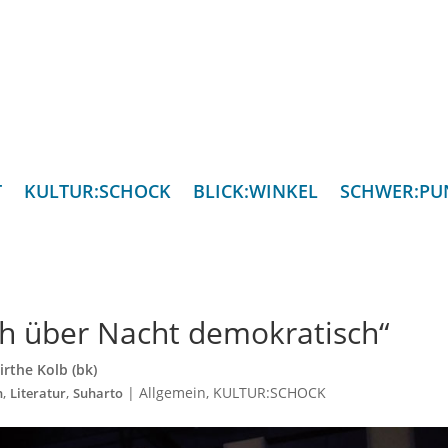
T
KULTUR:SCHOCK
BLICK:WINKEL
SCHWER:PU
ch über Nacht demokratisch“
irthe Kolb (bk)
,
,
|
Allgemein
,
KULTUR:SCHOCK
n
Literatur
Suharto