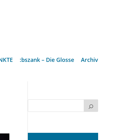
NKTE
:bszank – Die Glosse
Archiv