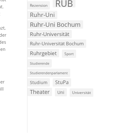
RUB
Rezension
t.
Ruhr-Uni
t
e
Ruhr-Uni Bochum
zt,
Ruhr-Universität
 der
des
Ruhr-Universität Bochum
hen
Ruhrgebiet
Sport
Studierende
Studierendenparlament
StuPa
ber
Studium
ll
Theater
Uni
Universität