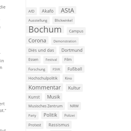
die
AStA
Akafö
AfD
r
Ausstellung
Blickwinkel
Bochum
e
Campus
Corona
Demonstration
Dortmund
Diës und das
r
Film
Essen
Festival
in
en
Fußball
Forschung
FSVK
Hochschulpolitik
Kino
Kommentar
Kultur
Musik
Kunst
ert
Musisches Zentrum
NRW
ot.“
Politik
Polizei
Party
Rassismus
Protest
 tut