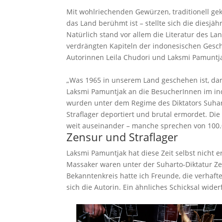
Mit wohlriechenden Gewürzen, traditionell ge
das Land berühmt ist – stellte sich die diesjä
Natürlich stand vor allem die Literatur des Lan
verdrängten Kapiteln der indonesischen Geschi
Autorinnen Leila Chudori und Laksmi Pamuntj
„Was 1965 in unserem Land geschehen ist, darf
Laksmi Pamuntjak an die BesucherInnen im ind
wurden unter dem Regime des Diktators Suha
Straflager deportiert und brutal ermordet. Di
weit auseinander – manche sprechen von 100.0
Zensur und Straflager
Laksmi Pamuntjak hat diese Zeit selbst nicht
Massaker waren unter der Suharto-Diktatur Ze
Bekanntenkreis hatte ich Freunde, die verhafte
sich die Autorin. Ein ähnliches Schicksal wid