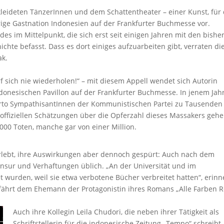
kleideten TänzerInnen und dem Schattentheater – einer Kunst, für 
hrige Gastnation Indonesien auf der Frankfurter Buchmesse vor.
des im Mittelpunkt, die sich erst seit einigen Jahren mit den bishe
chte befasst. Dass es dort einiges aufzuarbeiten gibt, verraten di
ak.
 sich nie wiederholen!“ – mit diesem Appell wendet sich Autorin
onesischen Pavillon auf der Frankfurter Buchmesse. In jenem Jah
rto SympathisantInnen der Kommunistischen Partei zu Tausenden 
e offiziellen Schätzungen über die Opferzahl dieses Massakers geh
00 Toten, manche gar von einer Million.
 erlebt, ihre Auswirkungen aber dennoch gespürt: Auch nach dem
nsur und Verhaftungen üblich. „An der Universität und im
t wurden, weil sie etwa verbotene Bücher verbreitet hatten“, erinn
erfährt dem Ehemann der Protagonistin ihres Romans „Alle Farben R
Auch ihre Kollegin Leila Chudori, die neben ihrer Tätigkeit als
Schriftstellerin für die indonesische Zeitung „Tempo“ schreibt,