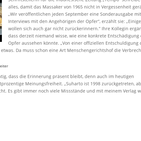
alles, damit das Massaker von 1965 nicht in Vergessenheit gerä
„Wir veröffentlichen jeden September eine Sonderausgabe mi
Interviews mit den Angehörigen der Opfer“, erzählt sie: „Einig
wollen sich auch gar nicht zurückerinnern.“ Ihre Kollegin ergän
dass derzeit niemand wisse, wie eine konkrete Entschädigung
Opfer aussehen könnte. „Von einer offiziellen Entschuldigung 
d etwas. Da muss schon eine Art Menschengerichtshof die Verbrec
eiter
tig, dass die Erinnerung präsent bleibt, denn auch im heutigen
tprozentige Meinungsfreiheit. „Suharto ist 1998 zurückgetreten, a
ht. Es gibt immer noch viele Missstände und mit meinem Verlag wi