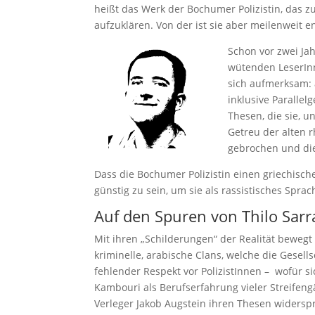
heißt das Werk der Bochumer Polizistin, das zu
aufzuklären. Von der ist sie aber meilenweit en
Schon vor zwei Ja
wütenden LeserInn
sich aufmerksam: 
inklusive Paralle
Thesen, die sie, 
Getreu der alten r
gebrochen und die
Dass die Bochumer Polizistin einen griechisc
günstig zu sein, um sie als rassistisches Spra
Auf den Spuren von Thilo Sarr
Mit ihren „Schilderungen“ der Realität beweg
kriminelle, arabische Clans, welche die Gesel
fehlender Respekt vor PolizistInnen – wofür si
Kambouri als Berufserfahrung vieler Streifen
Verleger Jakob Augstein ihren Thesen widerspr