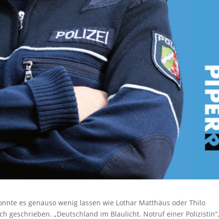
konnte es genauso wenig lassen wie Lothar Matthäus oder Thilo
 geschrieben. „Deutschland im Blaulicht. Notruf einer Polizistin“