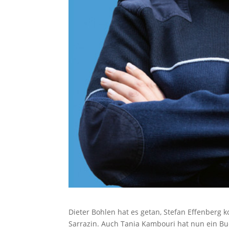
Dieter Bohlen hat es getan, Stefan Effenberg 
Sarrazin. Auch Tania Kambouri hat nun ein Buch