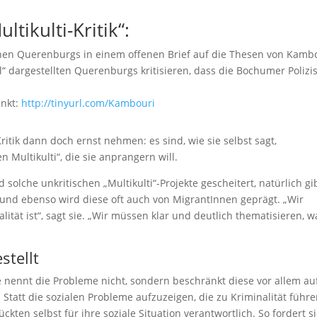
ltikulti-Kritik“:
nen Querenburgs in einem offenen Brief auf die Thesen von Kambo
“ dargestellten Querenburgs kritisieren, dass die Bochumer Polizis
inkt:
http://tinyurl.com/Kambouri
itik dann doch ernst nehmen: es sind, wie sie selbst sagt,
 Multikulti“, die sie anprangern will.
solche unkritischen „Multikulti“-Projekte gescheitert, natürlich gi
 und ebenso wird diese oft auch von MigrantInnen geprägt. „Wir
lität ist“, sagt sie. „Wir müssen klar und deutlich thematisieren, w
stellt
e nennt die Probleme nicht, sondern beschränkt diese vor allem au
tatt die sozialen Probleme aufzuzeigen, die zu Kriminalität führe
ten selbst für ihre soziale Situation verantwortlich. So fordert s