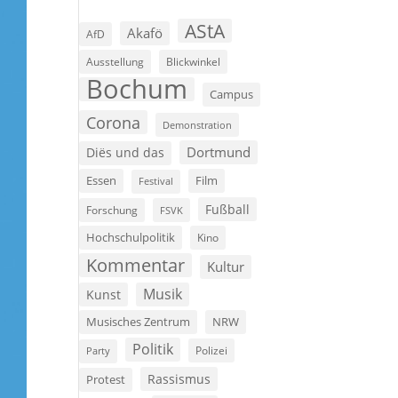
AStA
Akafö
AfD
Ausstellung
Blickwinkel
Bochum
Campus
Corona
Demonstration
Dortmund
Diës und das
Film
Essen
Festival
Fußball
Forschung
FSVK
Hochschulpolitik
Kino
Kommentar
Kultur
Musik
Kunst
Musisches Zentrum
NRW
Politik
Polizei
Party
Rassismus
Protest