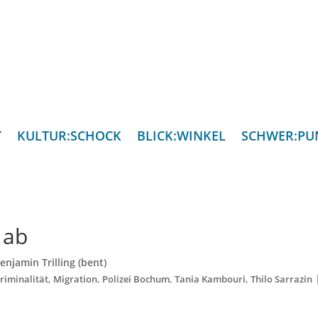
T
KULTUR:SCHOCK
BLICK:WINKEL
SCHWER:PU
h ab
enjamin Trilling (bent)
,
,
,
,
riminalität
Migration
Polizei Bochum
Tania Kambouri
Thilo Sarrazin