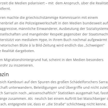
rzeit die Medien polarisiert – mit dem Anspruch, über die Realitä
tfernt.
hren machte die griechischstämmige Kommissarin mit einem
enbrief an die Polizeigewerkschaft in den Medien bundesweit au
aggressive, männliche Einwanderer, Ausbeutung der Sozialsystem
lgesellschaften und mangelnder Respekt gegenüber der Staatsmach
unterstützt von medialem Hype, in ihrem Buch nochmal aufgewärmt 
hetorischen Blüte à la Bild-Zeitung wird endlich das „Schweigen“
 Realität dargeboten.
hen Migrationshintergrund hat, scheint in den Medien besonders
chrohr zu inszenieren.
azin
t sich Kambouri auf den Spuren des großen Schädelforschers Sarra
lschaft unterwandern, Beleidigungen und Übergriffe und nicht zulet
ch Sarrazin noch „wissenschaftlich“ Statistiken ausgemalt hat, fass
gänge zusammen. Als neulich bei einem Auftritt bei Maischberger 
ach, entgegnete sie, dass er „die Straße“ schlichtweg nicht kenne.