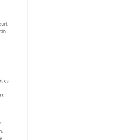
uri.
tin
bt es
as
f
n,
ie