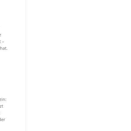
t
f
e
t –
hat.
zin:
zt
t
der