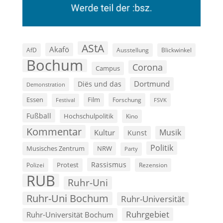
AStA
Akafö
AfD
Ausstellung
Blickwinkel
Bochum
Corona
Campus
Dortmund
Diës und das
Demonstration
Film
Essen
Forschung
FSVK
Festival
Fußball
Hochschulpolitik
Kino
Kommentar
Musik
Kultur
Kunst
Politik
Musisches Zentrum
NRW
Party
Rassismus
Polizei
Protest
Rezension
RUB
Ruhr-Uni
Ruhr-Uni Bochum
Ruhr-Universität
Ruhrgebiet
Ruhr-Universität Bochum