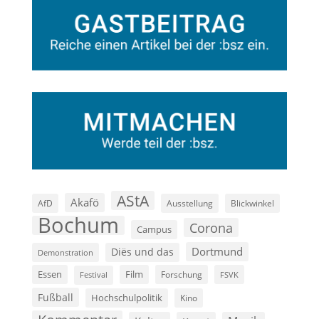
AStA
Akafö
AfD
Ausstellung
Blickwinkel
Bochum
Corona
Campus
Dortmund
Diës und das
Demonstration
Film
Essen
Forschung
FSVK
Festival
Fußball
Hochschulpolitik
Kino