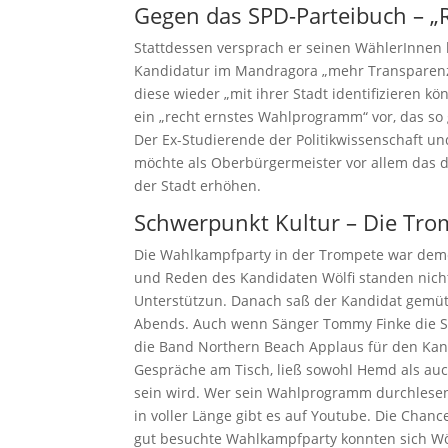
Gegen das SPD-Parteibuch – „
Stattdessen versprach er seinen WählerInnen be
Kandidatur im Mandragora „mehr Transparenz un
diese wieder „mit ihrer Stadt identifizieren 
ein „recht ernstes Wahlprogramm“ vor, das so 
Der Ex-Studierende der Politikwissenschaft u
möchte als Oberbürgermeister vor allem das d
der Stadt erhöhen.
Schwerpunkt Kultur – Die Tro
Die Wahlkampfparty in der Trompete war deme
und Reden des Kandidaten Wölfi standen nicht
Unterstützun. Danach saß der Kandidat gemütl
Abends. Auch wenn Sänger Tommy Finke die S
die Band Northern Beach Applaus für den Kandi
Gespräche am Tisch, ließ sowohl Hemd als auc
sein wird. Wer sein Wahlprogramm durchlese
in voller Länge gibt es auf Youtube. Die Chan
gut besuchte Wahlkampfparty konnten sich Wölf