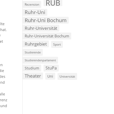
RUB
Rezension
Ruhr-Uni
Ruhr-Uni Bochum
lte
Ruhr-Universität
hat.
r
Ruhr-Universität Bochum
et
Ruhrgebiet
Sport
Studierende
Studierendenparlament
en
StuPa
Studium
die
Theater
Uni
 des
Universität
und
lle
erenz
e und