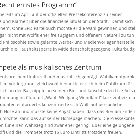
Recht ernstes Programm“
reits im April auf der offiziellen Pressekonferenz zu seiner
d Klarheit über die finanzielle Situation der Stadt.“ Damit sich
können“. Ohne SPD-Parteibuch möchte er die Wahl gewinnen und stel
gar nicht mit Wölfis eher freizügigem und offenem Naturell zu tun 
nd Philosophie sowie gelernte Werbe- und Medienvorlagenherstelle
urch die Haushaltssperre in Mitleidenschaft gezogene Kulturbudg
mpete als musikalisches Zentrum
ntsprechend kulturell und musikalisch geprägt. Wahlkampfparol
 im Vordergrund, gleichwohl bedankte er sich beim Publikum für 
ich an der Bar, nippte an seinem Bier und lauschte den Live-Acts
timmung im Club mit „Wählt Wolfgang Wendland“ kurz einheizte 
daten einforderte, konzentrierte sich Wölfi auf persönliche
h Hose an und musste keine Angst haben, dass das Bier am Ende a
n möchte, kann das auf seiner Homepage machen. Die Pressekonf
cen für einen Wahlsieg sind zwar eher gering, über eine gelungen
i und die Trompete trotz 15 Euro Eintritts trotzdem freuen.