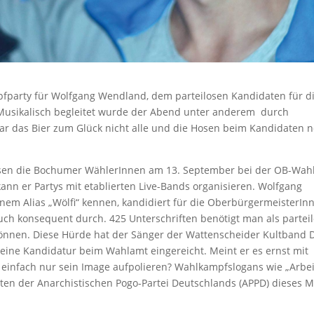
pfparty für Wolfgang Wendland, dem parteilosen Kandidaten für d
Musikalisch begleitet wurde der Abend unter anderem durch
 das Bier zum Glück nicht alle und die Hosen beim Kandidaten 
sen die Bochumer WählerInnen am 13. September bei der OB-Wah
nn er Partys mit etablierten Live-Bands organisieren. Wolfgang
nem Alias „Wölfi“ kennen, kandidiert für die OberbürgermeisterIn
ch konsequent durch. 425 Unterschriften benötigt man als partei
 können. Diese Hürde hat der Sänger der Wattenscheider Kultband 
ine Kandidatur beim Wahlamt eingereicht. Meint er es ernst mit
 einfach nur sein Image aufpolieren? Wahlkampfslogans wie „Arbeit
en der Anarchistischen Pogo-Partei Deutschlands (APPD) dieses M