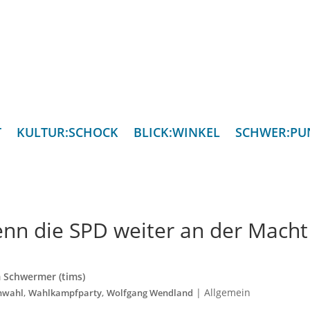
T
KULTUR:SCHOCK
BLICK:WINKEL
SCHWER:PU
enn die SPD weiter an der Macht
 Schwermer (tims)
,
,
|
Allgemein
nwahl
Wahlkampfparty
Wolfgang Wendland