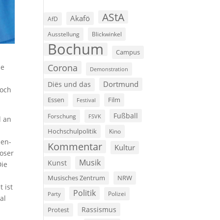
AStA
Akafö
AfD
Ausstellung
Blickwinkel
Bochum
Campus
Corona
ie
Demonstration
Dortmund
Diës und das
noch
Film
Essen
Festival
Fußball
Forschung
FSVK
l an
Hochschulpolitik
Kino
nen-
Kommentar
Kultur
loser
Musik
Kunst
Die
Musisches Zentrum
NRW
 ist
Politik
Polizei
Party
al
Rassismus
Protest