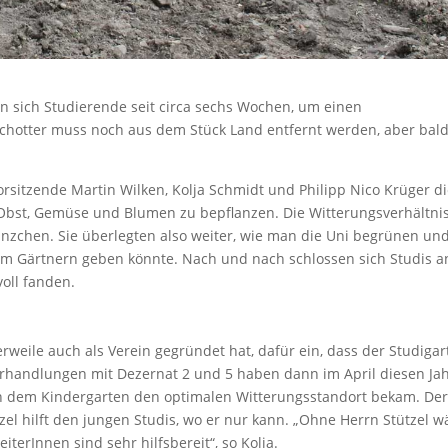
 sich Studierende seit circa sechs Wochen, um einen
Schotter muss noch aus dem Stück Land entfernt werden, aber bal
rsitzende Martin Wilken, Kolja Schmidt und Philipp Nico Krüger d
 Obst, Gemüse und Blumen zu bepflanzen. Die Witterungsverhältni
flänzchen. Sie überlegten also weiter, wie man die Uni begrünen un
um Gärtnern geben könnte. Nach und nach schlossen sich Studis a
oll fanden.
ttlerweile auch als Verein gegründet hat, dafür ein, dass der Studiga
rhandlungen mit Dezernat 2 und 5 haben dann im April diesen Ja
en dem Kindergarten den optimalen Witterungsstandort bekam. De
zel hilft den jungen Studis, wo er nur kann. „Ohne Herrn Stützel w
iterInnen sind sehr hilfsbereit“, so Kolja.