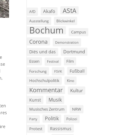
AStA
Akafö
AfD
Ausstellung
Blickwinkel
Bochum
Campus
d
Corona
Demonstration
Dortmund
Diës und das
ie
Film
Essen
Festival
sse
Fußball
d
Forschung
FSVK
n,
Hochschulpolitik
Kino
Kommentar
Kultur
Musik
Kunst
rten
Musisches Zentrum
NRW
hres
Politik
Polizei
r
Party
äre
Rassismus
Protest