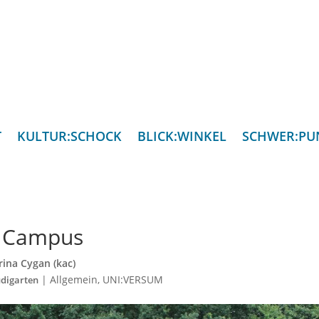
T
KULTUR:SCHOCK
BLICK:WINKEL
SCHWER:PU
n Campus
rina Cygan (kac)
|
Allgemein
,
UNI:VERSUM
udigarten