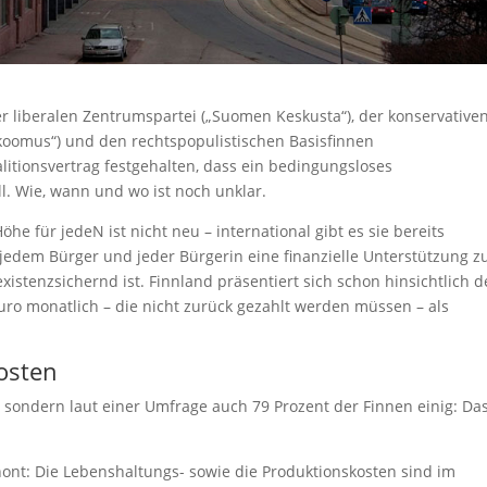
er liberalen Zentrumspartei („Suomen Keskusta“), der konservative
koomus“) und den rechtspopulistischen Basisfinnen
litionsvertrag festgehalten, dass ein bedingungsloses
. Wie, wann und wo ist noch unklar.
e für jedeN ist nicht neu – international gibt es sie bereits
, jedem Bürger und jeder Bürgerin eine finanzielle Unterstützung z
istenzsichernd ist. Finnland präsentiert sich schon hinsichtlich d
ro monatlich – die nicht zurück gezahlt werden müssen – als
osten
n, sondern laut einer Umfrage auch 79 Prozent der Finnen einig: Da
hont: Die Lebenshaltungs- sowie die Produktionskosten sind im