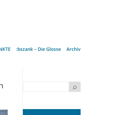
NKTE
:bszank – Die Glosse
Archiv
n