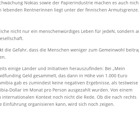
chwächung Nokias sowie der Papierindustrie machen es auch nich
ein lebenden RentnerInnen liegt unter der finnischen Armutsgrenze
che nicht nur ein menschenwürdiges Leben für jedeN, sondern 
esellschaft.
nkt die Gefahr, dass die Menschen weniger zum Gemeinwohl beitra
en.
eits einige Länder und Initiativen herauszufinden: Bei „Mein
dfunding Geld gesammelt, das dann in Höhe von 1.000 Euro
Namibia gab es zumindest keine negativen Ergebnisse, als testweise
bia-Dollar im Monat pro Person ausgezahlt wurden. Von einem
im internationalen Kontext noch nicht die Rede. Ob die nach rechts
e Einführung organisieren kann, wird sich noch zeigen.