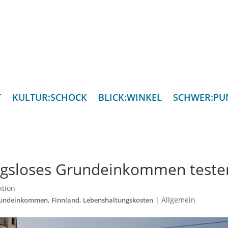
T
KULTUR:SCHOCK
BLICK:WINKEL
SCHWER:PU
ungsloses Grundeinkommen teste
ktion
,
,
|
Allgemein
rundeinkommen
Finnland
Lebenshaltungskosten