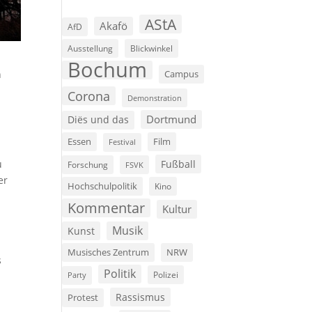
AStA
Akafö
AfD
Ausstellung
Blickwinkel
Bochum
n
Campus
Corona
Demonstration
Dortmund
Diës und das
Film
Essen
Festival
u
Fußball
Forschung
FSVK
er
Hochschulpolitik
Kino
Kommentar
Kultur
Musik
Kunst
Musisches Zentrum
NRW
s
Politik
Polizei
Party
Rassismus
Protest