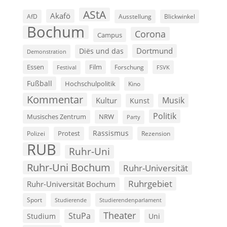
AStA
Akafö
AfD
Ausstellung
Blickwinkel
Bochum
Corona
Campus
Dortmund
Diës und das
Demonstration
Film
Essen
Forschung
FSVK
Festival
Fußball
Hochschulpolitik
Kino
Kommentar
Musik
Kultur
Kunst
Politik
Musisches Zentrum
NRW
Party
Rassismus
Polizei
Protest
Rezension
RUB
Ruhr-Uni
Ruhr-Uni Bochum
Ruhr-Universität
Ruhrgebiet
Ruhr-Universität Bochum
Sport
Studierende
Studierendenparlament
Theater
StuPa
Studium
Uni