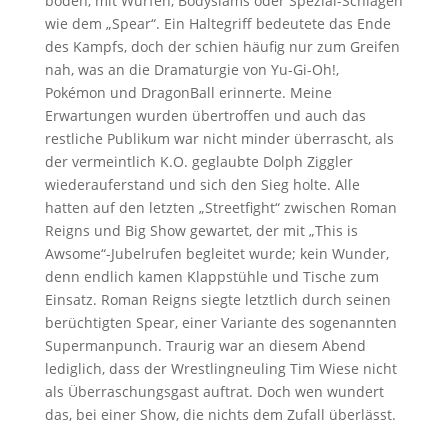
boden, mit Würfen, Bodyslams oder Spezial-Schlägen
wie dem „Spear“. Ein Haltegriff bedeutete das Ende
des Kampfs, doch der schien häufig nur zum Greifen
nah, was an die Dramaturgie von Yu-Gi-Oh!,
Pokémon und DragonBall erinnerte. Meine
Erwartungen wurden übertroffen und auch das
restliche Publikum war nicht minder überrascht, als
der vermeintlich K.O. geglaubte Dolph Ziggler
wiederauferstand und sich den Sieg holte. Alle
hatten auf den letzten „Streetfight“ zwischen Roman
Reigns und Big Show gewartet, der mit „This is
Awsome“-Jubelrufen begleitet wurde; kein Wunder,
denn endlich kamen Klappstühle und Tische zum
Einsatz. Roman Reigns siegte letztlich durch seinen
berüchtigten Spear, einer Variante des sogenannten
Supermanpunch. Traurig war an diesem Abend
lediglich, dass der Wrestlingneuling Tim Wiese nicht
als Überraschungsgast auftrat. Doch wen wundert
das, bei einer Show, die nichts dem Zufall überlässt.