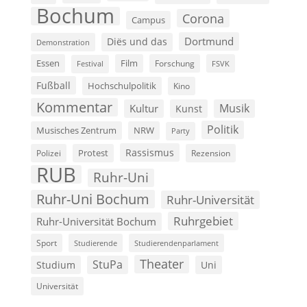
Bochum
Corona
Campus
Dortmund
Diës und das
Demonstration
Film
Essen
Forschung
FSVK
Festival
Fußball
Hochschulpolitik
Kino
Kommentar
Musik
Kultur
Kunst
Politik
Musisches Zentrum
NRW
Party
Rassismus
Polizei
Protest
Rezension
RUB
Ruhr-Uni
Ruhr-Uni Bochum
Ruhr-Universität
Ruhrgebiet
Ruhr-Universität Bochum
Sport
Studierende
Studierendenparlament
Theater
StuPa
Studium
Uni
Universität