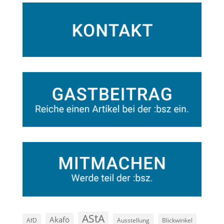
AStA
Akafö
AfD
Ausstellung
Blickwinkel