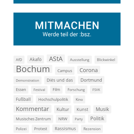
AStA
Akafö
AfD
Ausstellung
Blickwinkel
Bochum
Corona
Campus
Dortmund
Diës und das
Demonstration
Film
Essen
Forschung
FSVK
Festival
Fußball
Hochschulpolitik
Kino
Kommentar
Musik
Kultur
Kunst
Politik
Musisches Zentrum
NRW
Party
Rassismus
Polizei
Protest
Rezension