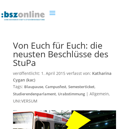
Von Euch für Euch: die
neusten Beschlüsse des
StuPa
veröffentlicht:
1. April 2015
verfasst von:
Katharina
Cygan (kac)
Tags:
,
,
,
Blaupause
Campusfest
Semesterticket
,
|
Allgemein
,
Studierendenparlament
Urabstimmung
UNI:VERSUM