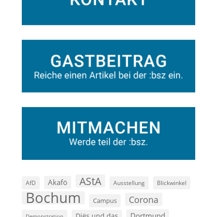
AStA
Akafö
AfD
Ausstellung
Blickwinkel
Bochum
Corona
Campus
Dortmund
Diës und das
Demonstration