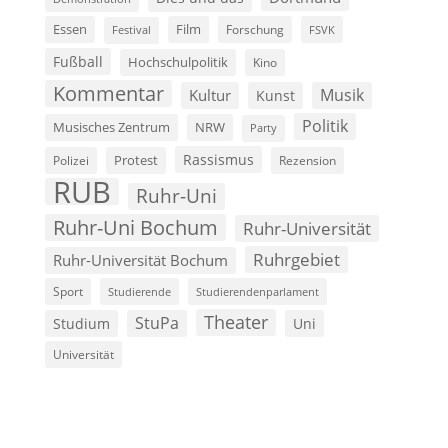
Film
Essen
Forschung
FSVK
Festival
Fußball
Hochschulpolitik
Kino
Kommentar
Musik
Kultur
Kunst
Politik
Musisches Zentrum
NRW
Party
Rassismus
Polizei
Protest
Rezension
RUB
Ruhr-Uni
Ruhr-Uni Bochum
Ruhr-Universität
Ruhrgebiet
Ruhr-Universität Bochum
Sport
Studierende
Studierendenparlament
Theater
StuPa
Studium
Uni
Universität