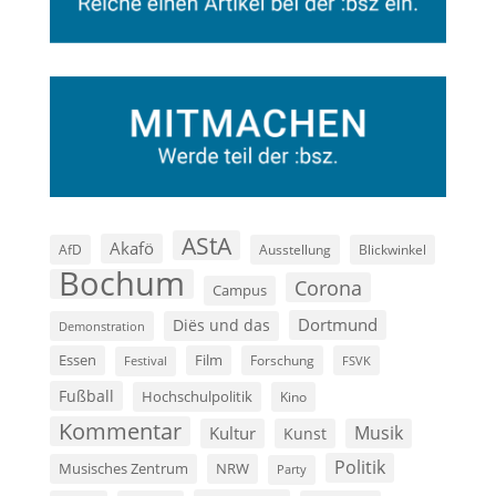
AStA
Akafö
AfD
Ausstellung
Blickwinkel
Bochum
Corona
Campus
Dortmund
Diës und das
Demonstration
Film
Essen
Forschung
FSVK
Festival
Fußball
Hochschulpolitik
Kino
Kommentar
Musik
Kultur
Kunst
Politik
Musisches Zentrum
NRW
Party