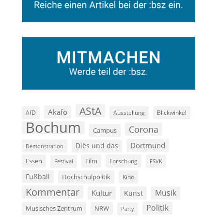
AStA
Akafö
AfD
Ausstellung
Blickwinkel
Bochum
Corona
Campus
Dortmund
Diës und das
Demonstration
Film
Essen
Forschung
FSVK
Festival
Fußball
Hochschulpolitik
Kino
Kommentar
Musik
Kultur
Kunst
Politik
Musisches Zentrum
NRW
Party