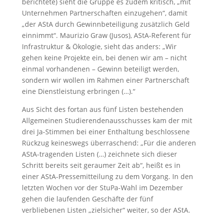
berichtete) sieht die Gruppe es zudem kritisch, „mit
Unternehmen Partnerschaften einzugehen“, damit
„der AStA durch Gewinnbeteiligung zusätzlich Geld
einnimmt“. Maurizio Graw (Jusos), AStA-Referent für
Infrastruktur & Ökologie, sieht das anders: „Wir
gehen keine Projekte ein, bei denen wir am – nicht
einmal vorhandenen – Gewinn beteiligt werden,
sondern wir wollen im Rahmen einer Partnerschaft
eine Dienstleistung erbringen (…).“
Aus Sicht des fortan aus fünf Listen bestehenden
Allgemeinen Studierendenausschusses kam der mit
drei Ja-Stimmen bei einer Enthaltung beschlossene
Rückzug keineswegs überraschend: „Für die anderen
AStA-tragenden Listen (…) zeichnete sich dieser
Schritt bereits seit geraumer Zeit ab“, heißt es in
einer AStA-Pressemitteilung zu dem Vorgang. In den
letzten Wochen vor der StuPa-Wahl im Dezember
gehen die laufenden Geschäfte der fünf
verbliebenen Listen „zielsicher“ weiter, so der AStA.