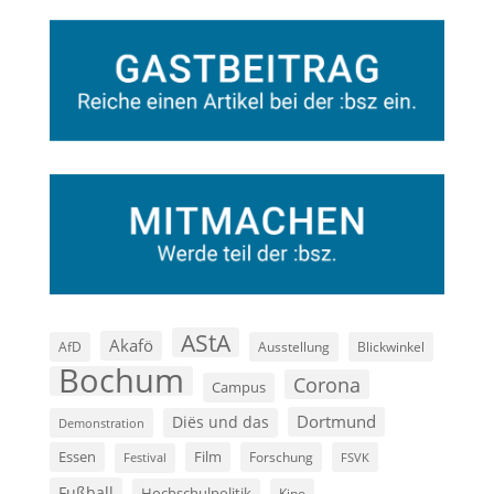
AStA
Akafö
AfD
Ausstellung
Blickwinkel
Bochum
Corona
Campus
Dortmund
Diës und das
Demonstration
Film
Essen
Forschung
FSVK
Festival
Fußball
Hochschulpolitik
Kino