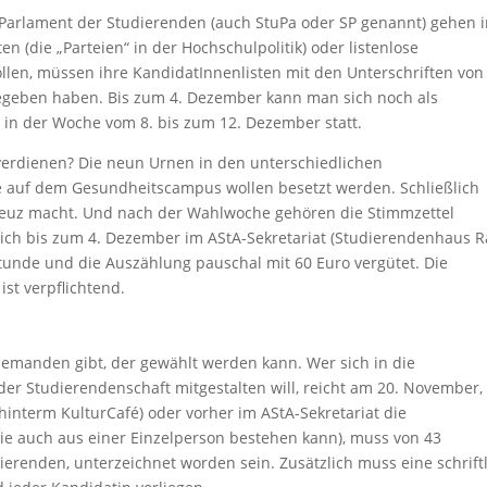
Parlament der Studierenden (auch StuPa oder SP genannt) gehen 
en (die „Parteien“ in der Hochschulpolitik) oder listenlose
len, müssen ihre KandidatInnenlisten mit den Unterschriften von
egeben haben. Bis zum 4. Dezember kann man sich noch als
 in der Woche vom 8. bis zum 12. Dezember statt.
verdienen? Die neun Urnen in den unterschiedlichen
e auf dem Gesundheitscampus wollen besetzt werden. Schließlich
Kreuz macht. Und nach der Wahlwoche gehören die Stimmzettel
 sich bis zum 4. Dezember im AStA-Sekretariat (Studierendenhaus
Stunde und die Auszählung pauschal mit 60 Euro vergütet. Die
st verpflichtend.
jemanden gibt, der gewählt werden kann. Wer sich in die
er Studierendenschaft mitgestalten will, reicht am 20. November,
hinterm KulturCafé) oder vorher im AStA-Sekretariat die
die auch aus einer Einzelperson bestehen kann), muss von 43
erenden, unterzeichnet worden sein. Zusätzlich muss eine schrift