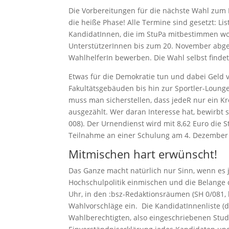
Die Vorbereitungen für die nächste Wahl zum 
die heiße Phase! Alle Termine sind gesetzt: List
KandidatInnen, die im StuPa mitbestimmen wol
UnterstützerInnen bis zum 20. November abg
WahlhelferIn bewerben. Die Wahl selbst findet
Etwas für die Demokratie tun und dabei Geld 
Fakultätsgebäuden bis hin zur Sportler-Loung
muss man sicherstellen, dass jedeR nur ein 
ausgezählt. Wer daran Interesse hat, bewirbt
008). Der Urnendienst wird mit 8,62 Euro die 
Teilnahme an einer Schulung am 4. Dezember i
Mitmischen hart erwünscht!
Das Ganze macht natürlich nur Sinn, wenn es 
Hochschulpolitik einmischen und die Belange d
Uhr, in den :bsz-Redaktionsräumen (SH 0/081, 
Wahlvorschläge ein. Die KandidatInnenliste (
Wahlberechtigten, also eingeschriebenen Studi