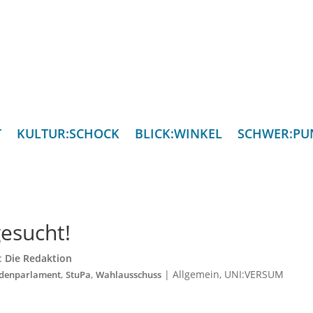
T
KULTUR:SCHOCK
BLICK:WINKEL
SCHWER:PU
esucht!
n:
Die Redaktion
,
,
|
Allgemein
,
UNI:VERSUM
ndenparlament
StuPa
Wahlausschuss