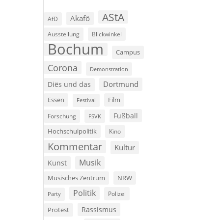
AStA
Akafö
AfD
Ausstellung
Blickwinkel
Bochum
Campus
Corona
Demonstration
Dortmund
Diës und das
Film
Essen
Festival
Fußball
Forschung
FSVK
Hochschulpolitik
Kino
Kommentar
Kultur
Musik
Kunst
Musisches Zentrum
NRW
Politik
Polizei
Party
Rassismus
Protest