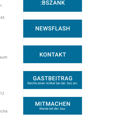
in
 43
 Raum
 12
liche