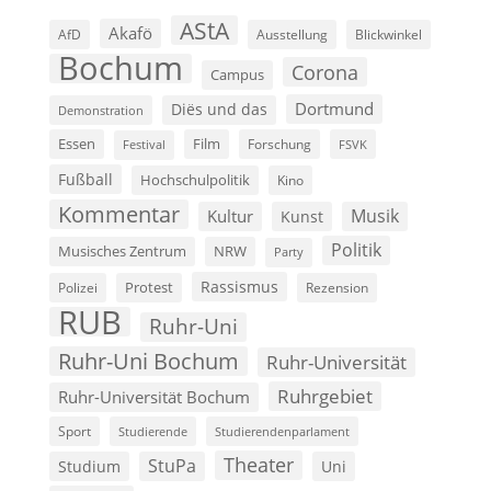
AStA
Akafö
AfD
Ausstellung
Blickwinkel
Bochum
Corona
Campus
Dortmund
Diës und das
Demonstration
Film
Essen
Forschung
FSVK
Festival
Fußball
Hochschulpolitik
Kino
Kommentar
Musik
Kultur
Kunst
Politik
Musisches Zentrum
NRW
Party
Rassismus
Polizei
Protest
Rezension
RUB
Ruhr-Uni
Ruhr-Uni Bochum
Ruhr-Universität
Ruhrgebiet
Ruhr-Universität Bochum
Sport
Studierende
Studierendenparlament
Theater
StuPa
Studium
Uni